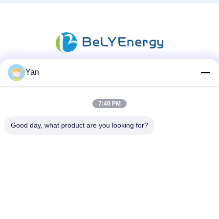
Yan
Sosyal Medya
7:40 PM
Good day, what product are you looking for?
Hızlı iletişim
Tel:
86-20-82038494
e-posta
sales@szbely.com
Adres :