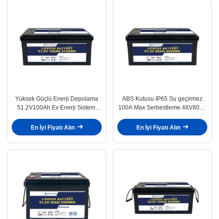
Yüksek Güçlü Enerji Depolama
ABS Kutusu IP65 Su geçirmez
51.2V100Ah Ev Enerji Sistemi
100A Max Serbestleme 48V80Ah
için Yeniden Şarj Edilebilir Güç
Lityum İyon Bataryaları Güneş
Pil
için
En İyi Fiyatı Alın
En İyi Fiyatı Alın