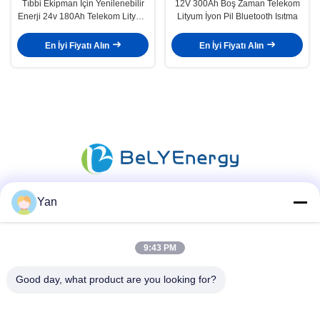
Tıbbi Ekipman İçin Yenilenebilir
12V 300Ah Boş Zaman Telekom
Enerji 24v 180Ah Telekom Lityum
Lityum İyon Pil Bluetooth Isıtma
Pil
En İyi Fiyatı Alın
En İyi Fiyatı Alın
Yan
Sosyal Medya
9:43 PM
Good day, what product are you looking for?
Hızlı iletişim
Tel: