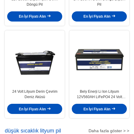
Döngü Pil
Pil
En İyi Fiyatı Alın
En İyi Fiyatı Alın
24 Volt Lityum Derin Çevrim
Bely Enerji Li Ion Lityum
Deniz Aküsü
12V560AH LiFePO4 24 Volt
Lityum Pil Off-Road RV Camper
için
En İyi Fiyatı Alın
En İyi Fiyatı Alın
düşük sıcaklık lityum pil
Daha fazla göster > >