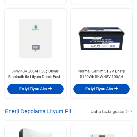
5KW 48V 100AH Güç Duvarı
Normal Gerilim 51.2V Enerji
Bluetooth ile Lityum Demir Fosfat
5120Wh 5KW 48V 100AH
Pil
LiFePO4 Pil, İsteğe Bağlı
Bluetooth ve Kendiliğinden Isıtma
En İyi Fiyatı Alın
En İyi Fiyatı Alın
Özelliği
Enerji Depolama Lityum Pil
Daha fazla göster > >