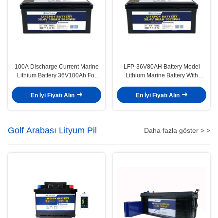
100A Discharge Current Marine
LFP-36V80AH Battery Model
Lithium Battery 36V100Ah For
Lithium Marine Battery With
Marine Applications In Extreme
LiFePO4 Anode Material
Temperatures
En İyi Fiyatı Alın
En İyi Fiyatı Alın
Golf Arabası Lityum Pil
Daha fazla göster > >