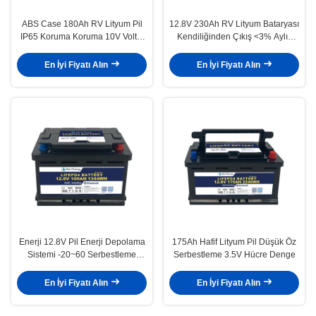
ABS Case 180Ah RV Lityum Pil
12.8V 230Ah RV Lityum Bataryası
IP65 Koruma Koruma 10V Voltaj
Kendiliğinden Çıkış <3% Aylık
Koruma Altında
ABS Kasa
En İyi Fiyatı Alın
En İyi Fiyatı Alın
Enerji 12.8V Pil Enerji Depolama
175Ah Hafif Lityum Pil Düşük Öz
Sistemi -20~60 Serbestleme
Serbestleme 3.5V Hücre Denge
Sıcaklığı Aralığı
En İyi Fiyatı Alın
En İyi Fiyatı Alın