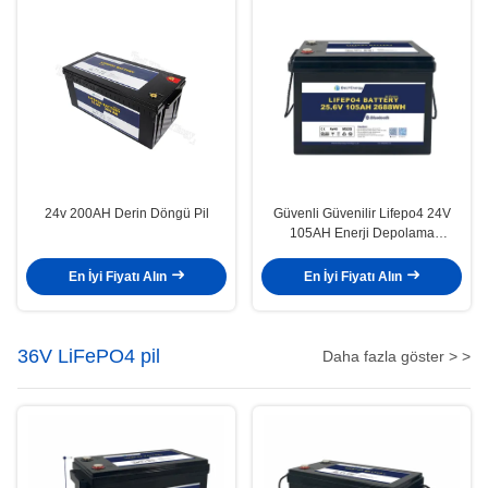
24v 200AH Derin Döngü Pil
Güvenli Güvenilir Lifepo4 24V
105AH Enerji Depolama
Bataryası Güneş Enerjisi Sistemi
Deniz
En İyi Fiyatı Alın
En İyi Fiyatı Alın
36V LiFePO4 pil
Daha fazla göster > >