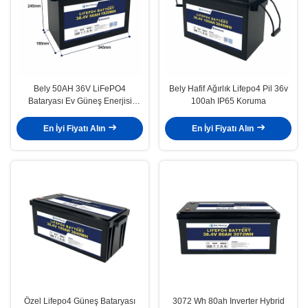
Bely 50AH 36V LiFePO4
Bely Hafif Ağırlık Lifepo4 Pil 36v
Bataryası Ev Güneş Enerjisi
100ah IP65 Koruma
Depolama Sistemi Tekneleri
Denizaltısı
En İyi Fiyatı Alın
En İyi Fiyatı Alın
Özel Lifepo4 Güneş Bataryası
3072 Wh 80ah Inverter Hybrid