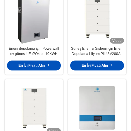
Video
Enerji depolama için Powerwall
Güneş Enerjisi Sistemi için Enerji
ev güneş LiFePO4 pil 10KWH
Depolama Lityum Pil 48V200Ah
RS485/CAN İletişim ve LCD
Göstericileri ile
En İyi Fiyatı Alın
En İyi Fiyatı Alın
Video