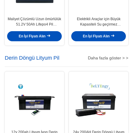
Maliyet Çözümlü Uzun ömürlülük
Elektrikli Araçlar için Büyük
51.2V 50Ah Lifepo4 Pil
Kapasiteli Su geçirmez
Depolama Sistemi için 3000
36V100Ah Yüksek Güçlü
Dönem
LiFePo4 Pil
En İyi Fiyatı Alın
En İyi Fiyatı Alın
Derin Döngü Lityum Pil
Daha fazla göster > >
12v 200ah Lityum İyon Derin
24v 200AH Derin Döngü Lityum