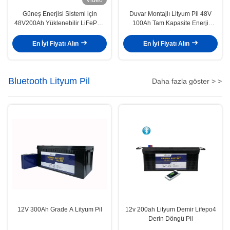
Güneş Enerjisi Sistemi için
Duvar Montajlı Lityum Pil 48V
48V200Ah Yüklenebilir LiFePO4
100Ah Tam Kapasite Enerji
Pil, RS485/CAN İletişim ve LCD
Depolama Uzun Döngü
Göstericileri
En İyi Fiyatı Alın
En İyi Fiyatı Alın
Bluetooth Lityum Pil
Daha fazla göster > >
12V 300Ah Grade A Lityum Pil
12v 200ah Lityum Demir Lifepo4
Derin Döngü Pil