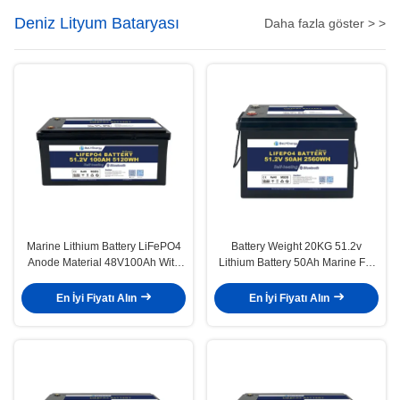
Deniz Lityum Bataryası
Daha fazla göster > >
Marine Lithium Battery LiFePO4
Battery Weight 20KG 51.2v
Anode Material 48V100Ah With
Lithium Battery 50Ah Marine For
Communication CAN/RS485 In
Lightweight Power
Harsh Marine Conditions
En İyi Fiyatı Alın
En İyi Fiyatı Alın