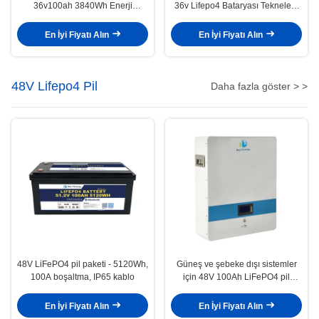
36v100ah 3840Wh Enerji
36v Lifepo4 Bataryası Teknelere
Depolama Sistemi Ev Kullanımı
Enerji Depolama
İçin
En İyi Fiyatı Alın
En İyi Fiyatı Alın
48V Lifepo4 Pil
Daha fazla göster > >
48V LiFePO4 pil paketi - 5120Wh,
Güneş ve şebeke dışı sistemler
100A boşaltma, IP65 kablo
için 48V 100Ah LiFePO4 pil
paketi
En İyi Fiyatı Alın
En İyi Fiyatı Alın