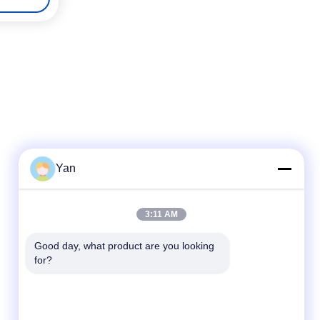
Yan
Hızlı iletişim
3:11 AM
Tel:
Good day, what product are you looking 
for?
86-20-82038494
e-posta
sales@szbely.com