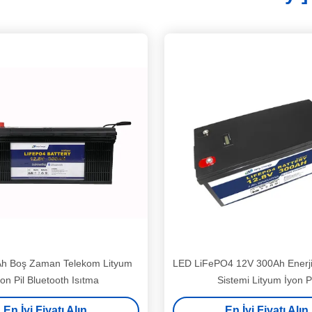
h Boş Zaman Telekom Lityum
LED LiFePO4 12V 300Ah Enerj
yon Pil Bluetooth Isıtma
Sistemi Lityum İyon Pi
En İyi Fiyatı Alın
En İyi Fiyatı Alın