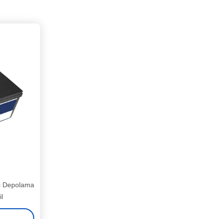
i Depolama
l