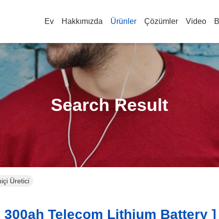
Ev
Hakkımızda
Ürünler
Çözümler
Video
B
Search Result
çi Üretici
300ah Telecom Lithium Battery ]