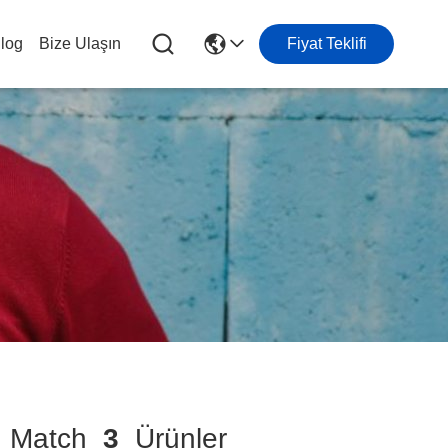
log
Bize Ulaşın
Fiyat Teklifi
Match
3
Ürünler