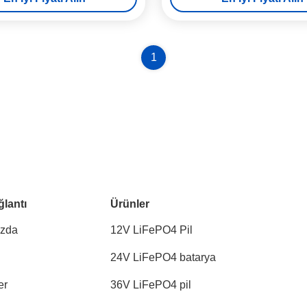
1
ğlantı
Ürünler
ızda
12V LiFePO4 Pil
24V LiFePO4 batarya
er
36V LiFePO4 pil