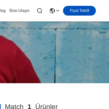
log
Bize Ulaşın
Fiyat Teklifi
]
Match
1
Ürünler