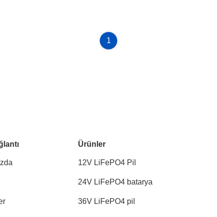
1
ğlantı
Ürünler
ızda
12V LiFePO4 Pil
24V LiFePO4 batarya
er
36V LiFePO4 pil