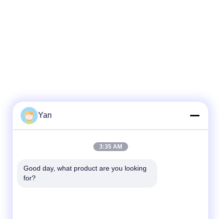
Yan
Hızlı iletişim
3:35 AM
Tel:
Good day, what product are you looking 
for?
86-20-82038494
e-posta
sales@szbely.com