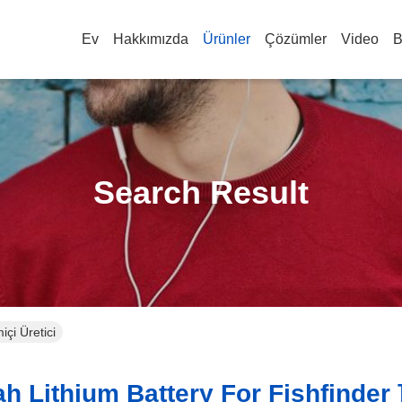
Ev
Hakkımızda
Ürünler
Çözümler
Video
B
Search Result
içi Üretici
h Lithium Battery For Fishfinder 