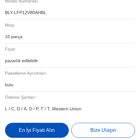
Model Numarası:
BLY-LFP12V80AHBL
Moq:
10 parça
Fiyat:
pazarlık edilebilir
Paketleme Ayrıntıları:
kutu
Ödeme Şartları:
L / C, D / A, D / P, T / T, Western Union
En İyi Fiyatı Alın
Bize Ulaşın