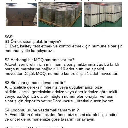
SSS:
S1.Örnek sipariş alabilir miyim?
C. Evet, kaliteyi test etmek ve kontrol etmek için numune siparişini
memnuniyetle karşılıyoruz.
S2.Herhangi bir MOQ sınırınız var mı?
A.Evet, seri üretim için minimum sipariş miktarımız var, bu farklı
parça numaralarına bağlıdır.1~10 adet numune siparişi
mevcuttur.Düşük MOQ, numune kontrolü için 1 adet mevcuttur.
S3.Bir siparişe nasıl devam edilir?
A. Öncelikle gereksinimlerinizi veya uygulamanızı bize
bildirin.İkincisi, gereksinimlerinize veya önerilerimize göre teklif
veriyoruz.Üçüncü olarak müşteri numuneleri onaylar ve resmi
sipariş için depozito yatırır.Dördüncüsü, üretimi düzenliyoruz.
S4.Logomu ürüne yazdırmak tamam mı?
A. Evet.Lütfen üretimimizden önce bizi resmi olarak bilgilendirin
ve öncelikle numunemize göre tasarımı onaylayın.