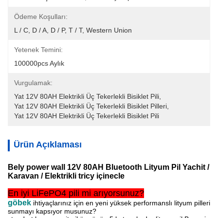
Ödeme Koşulları:
L / C, D / A, D / P, T / T, Western Union
Yetenek Temini:
100000pcs Aylık
Vurgulamak:
Yat 12V 80AH Elektrikli Üç Tekerlekli Bisiklet Pili
, 
Yat 12V 80AH Elektrikli Üç Tekerlekli Bisiklet Pilleri
, 
Yat 12V 80AH Elektrikli Üç Tekerlekli Bisiklet Pili
Ürün Açıklaması
Bely power wall 12V 80AH Bluetooth Lityum Pil Yachit /
Karavan / Elektrikli tricy için
ecle
En iyi LiFePO4 pili mi arıyorsunuz?
göbek
ihtiyaçlarınız için en yeni yüksek performanslı lityum pilleri
sunmayı kapsıyor musunuz?