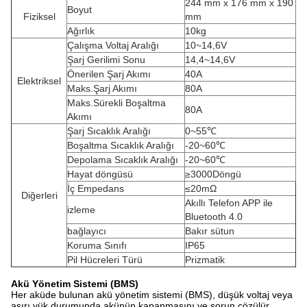
244 mm x 176 mm x 190
Boyut
Fiziksel
mm
Ağırlık
10kg
Çalışma Voltaj Aralığı
10~14,6V
Şarj Gerilimi Sonu
14,4~14,6V
Önerilen Şarj Akımı
40A
Elektriksel
Maks.Şarj Akımı
80A
Maks.Sürekli Boşaltma
80A
Akımı
Şarj Sıcaklık Aralığı
0~55℃
Boşaltma Sıcaklık Aralığı
-20~60℃
Depolama Sıcaklık Aralığı
-20~60℃
Hayat döngüsü
≥3000Döngü
İç Empedans
≤20mΩ
Diğerleri
Akıllı Telefon APP ile
izleme
Bluetooth 4.0
bağlayıcı
Bakır sütun
Koruma Sınıfı
IP65
Pil Hücreleri Türü
Prizmatik
Akü Yönetim Sistemi (BMS)
Her aküde bulunan akü yönetim sistemi (BMS), düşük voltaj veya
aşırı yük durumunda akünün kapanmasını ve sorun çözülür