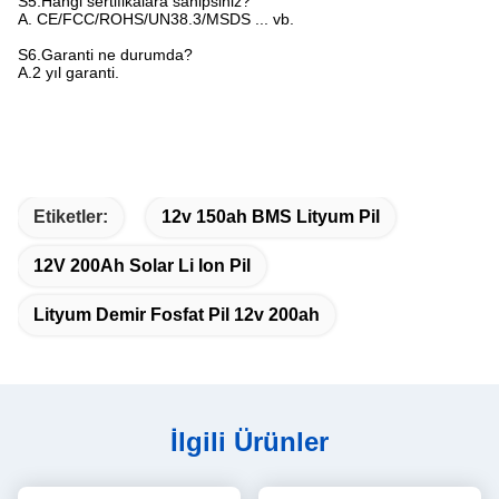
S5.Hangi sertifikalara sahipsiniz?
A. CE/FCC/ROHS/UN38.3/MSDS ... vb.
S6.Garanti ne durumda?
A.2 yıl garanti.
Etiketler:
12v 150ah BMS Lityum Pil
12V 200Ah Solar Li Ion Pil
Lityum Demir Fosfat Pil 12v 200ah
İlgili Ürünler