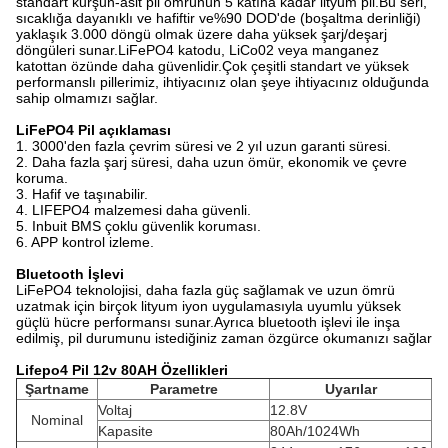
standart kurşun-asit pil ömrünün 5 katına kadar lityum pil.Bu seri,
sıcaklığa dayanıklı ve hafiftir ve
%90 DOD'de (boşaltma derinliği)
yaklaşık 3.000 döngü olmak üzere daha yüksek şarj/deşarj
döngüleri sunar.LiFePO4 katodu, LiCo02 veya manganez
katottan özünde daha güvenlidir.Çok çeşitli standart ve yüksek
performanslı pillerimiz, ihtiyacınız olan şeye ihtiyacınız olduğunda
sahip olmamızı sağlar.
LiFePO4 Pil açıklaması
1. 3000'den fazla çevrim süresi ve 2 yıl uzun garanti süresi.
2. Daha fazla şarj süresi, daha uzun ömür, ekonomik ve çevre
koruma.
3. Hafif ve taşınabilir.
4. LIFEPO4 malzemesi daha güvenli.
5. Inbuit BMS çoklu güvenlik koruması.
6. APP kontrol izleme.
Bluetooth İşlevi
LiFePO4 teknolojisi, daha fazla güç sağlamak ve uzun ömrü
uzatmak için birçok lityum iyon uygulamasıyla uyumlu yüksek
güçlü hücre performansı sunar.Ayrıca bluetooth işlevi ile inşa
edilmiş, pil durumunu istediğiniz zaman özgürce okumanızı sağlar
Lifepo4 Pil 12v 80AH Özellikleri
Şartname
Parametre
Uyarılar
Voltaj
12.8V
Nominal
Kapasite
80Ah/1024Wh