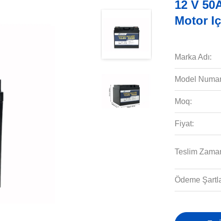
12 V 50A
Motor Iç
Marka Adı:
Model Numar
Moq:
Fiyat:
Teslim Zaman
Ödeme Şartla