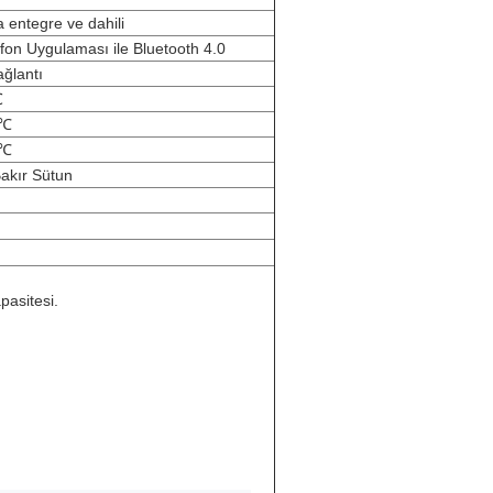
 entegre ve dahili
lefon Uygulaması ile Bluetooth 4.0
ağlantı
℃
 ℃
 ℃
Bakır Sütun
pasitesi.