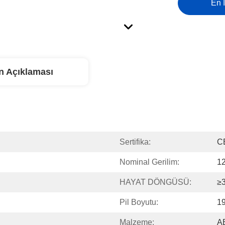
En İ
n Açıklaması
Sertifika:
C
Nominal Gerilim:
1
HAYAT DÖNGÜSÜ:
≥
Pil Boyutu:
19
Malzeme:
AB