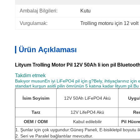
Ambalaj Bilgileri:
Kutu
Vurgulamak:
Trolling motoru için 12 volt 
Ürün Açıklaması
Lityum Trolling Motor Pil 12V 50Ah li ion pil Bluetoot
Takdim etmek
Bakıyor musun
En iyi LiFePO4 pil için g?Bely, ihtiyaçlarınız için
standart kurşun asitli pilin ömrünün 5 katına kadar lityum pil.Bu 
İsim Soyisim
12V 50Ah LiFePO4 Akü
Uygu
Tarz
12V LifePO4 Akü
Re
OEM / ODM
Kabul edilebilir
Pil Hücre
1. Şunlar için çok uygundur:
Güneş Paneli, E-bisiklet
pil boyutu
2. Seri ve Paralel bağlantılar mevcuttur.