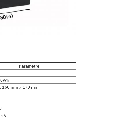
Parametre
40Wh
x 166 mm x 170 mm
U
4,6V