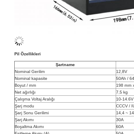
Pil Özellikleri
Şartname
Nominal Gerilim
12,8V
Nominal kapasite
50Ah / 6
Boyut / mm
198 mm 
Net ağırlığı
7,5 kg
Çalışma Voltaj Aralığı
10-14.6V
Şarj modu
CCCV / I
Şarj Sonu Gerilimi
14,4 ~ 1
Şarj Akımı
30A
Boşaltma Akımı
60A
Eşitleme Akımı (A)
50A