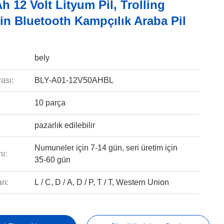
h 12 Volt Lityum Pil, Trolling
in Bluetooth Kampçılık Araba Pil
bely
ası:
BLY-A01-12V50AHBL
10 parça
pazarlık edilebilir
Numuneler için 7-14 gün, seri üretim için
ı:
35-60 gün
rı:
L / C, D / A, D / P, T / T, Western Union