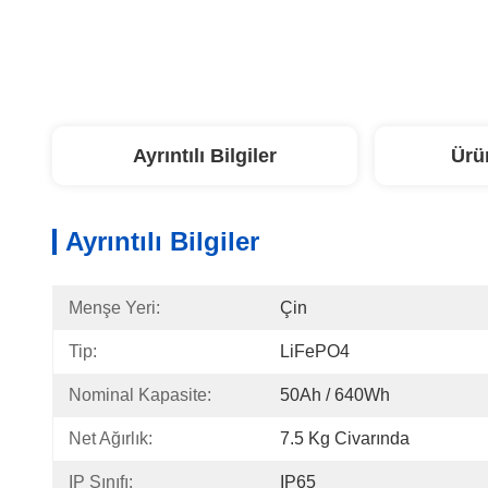
Ayrıntılı Bilgiler
Ürü
Ayrıntılı Bilgiler
Menşe Yeri:
Çin
Tip:
LiFePO4
Nominal Kapasite:
50Ah / 640Wh
Net Ağırlık:
7.5 Kg Civarında
IP Sınıfı:
IP65