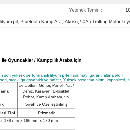
Yetenek Temini:
10
lityum pil
, 
Bluetooth Kamp Araç Aküsü
, 
50Ah Trolling Motor Lity
h ile Oyuncaklar / Kampçılık Araba için
 en son yüksek performanslı lityum pilleri sunmayı garanti altına aldı!
seri, sıcaklığa dayanıklı ve hafiftir, Yüksek boşaltma akımı kapasitesi, pi
Ev aletleri, Güneş Paneli, Yat /
lama
Deniz, Karavan, E-bisiklet,
Robot, Kamp Arabası, vb.
nk
Siyah ve Özelleştirilmiş
leri Tipi
Prizmatik
 ile: 198 mm x 166 mm x 170 mm