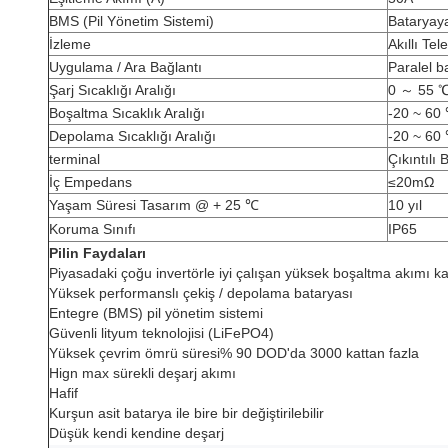
BMS (Pil Yönetim Sistemi)
Bataryaya
İzleme
Akıllı Te
Uygulama / Ara Bağlantı
Paralel b
Şarj Sıcaklığı Aralığı
0 ～ 55 
Boşaltma Sıcaklık Aralığı
-20 ~ 60
Depolama Sıcaklığı Aralığı
-20 ~ 60
terminal
Çıkıntılı 
İç Empedans
≤20mΩ
Yaşam Süresi Tasarım @ + 25 ℃
10 yıl
Koruma Sınıfı
IP65
Pilin Faydaları
Piyasadaki çoğu invertörle iyi çalışan yüksek boşaltma akımı ka
Yüksek performanslı çekiş / depolama bataryası
Entegre (BMS) pil yönetim sistemi
Güvenli lityum teknolojisi (LiFePO4)
Yüksek çevrim ömrü süresi% 90 DOD'da 3000 kattan fazla
Hign max sürekli deşarj akımı
Hafif
Kurşun asit batarya ile bire bir değiştirilebilir
Düşük kendi kendine deşarj