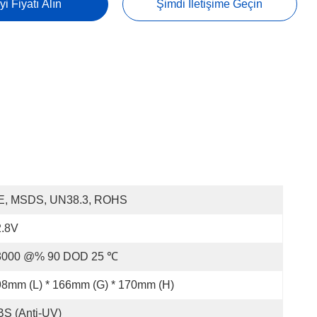
yi Fiyatı Alın
Şimdi Iletişime Geçin
E, MSDS, UN38.3, ROHS
2.8V
3000 @% 90 DOD 25 ℃
8mm (L) * 166mm (G) * 170mm (H)
S (anti-UV)