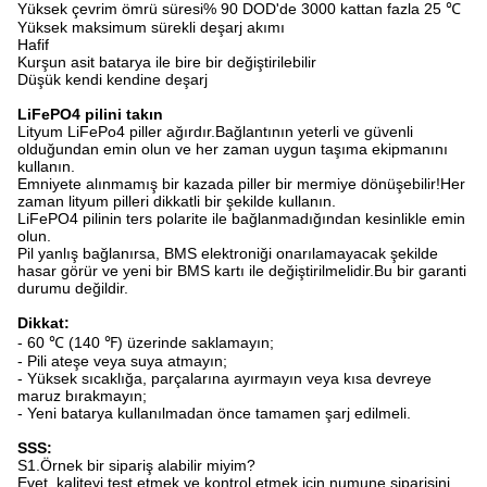
Yüksek çevrim ömrü süresi% 90 DOD'de 3000 kattan fazla 25 ℃
Yüksek maksimum sürekli deşarj akımı
Hafif
Kurşun asit batarya ile bire bir değiştirilebilir
Düşük kendi kendine deşarj
LiFePO4 pilini takın
Lityum LiFePo4 piller ağırdır.Bağlantının yeterli ve güvenli
olduğundan emin olun ve her zaman uygun taşıma ekipmanını
kullanın.
Emniyete alınmamış bir kazada piller bir mermiye dönüşebilir!Her
zaman lityum pilleri dikkatli bir şekilde kullanın.
LiFePO4 pilinin ters polarite ile bağlanmadığından kesinlikle emin
olun.
Pil yanlış bağlanırsa, BMS elektroniği onarılamayacak şekilde
hasar görür ve yeni bir BMS kartı ile değiştirilmelidir.Bu bir garanti
durumu değildir.
Dikkat:
- 60 ℃ (140 ℉) üzerinde saklamayın;
- Pili ateşe veya suya atmayın;
- Yüksek sıcaklığa, parçalarına ayırmayın veya kısa devreye
maruz bırakmayın;
- Yeni batarya kullanılmadan önce tamamen şarj edilmeli.
SSS:
S1.Örnek bir sipariş alabilir miyim?
Evet, kaliteyi test etmek ve kontrol etmek için numune siparişini