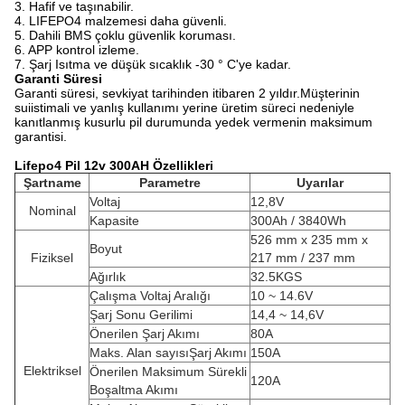
3. Hafif ve taşınabilir.
4. LIFEPO4 malzemesi daha güvenli.
5. Dahili BMS çoklu güvenlik koruması.
6. APP kontrol izleme.
7. Şarj Isıtma ve düşük sıcaklık -30 ° C'ye kadar.
Garanti Süresi
Garanti süresi, sevkiyat tarihinden itibaren 2 yıldır.Müşterinin
suiistimali ve yanlış kullanımı yerine üretim süreci nedeniyle
kanıtlanmış kusurlu pil durumunda yedek vermenin maksimum
garantisi.
Lifepo4 Pil 12v 300AH Özellikleri
Şartname
Parametre
Uyarılar
Voltaj
12,8V
Nominal
Kapasite
300Ah / 3840Wh
526 mm x 235 mm x
Boyut
Fiziksel
217 mm / 237 mm
Ağırlık
32.5KGS
Çalışma Voltaj Aralığı
10 ~ 14.6V
Şarj Sonu Gerilimi
14,4 ~ 14,6V
Önerilen Şarj Akımı
80A
Maks. Alan sayısıŞarj Akımı
150A
Elektriksel
Önerilen Maksimum Sürekli
120A
Boşaltma Akımı