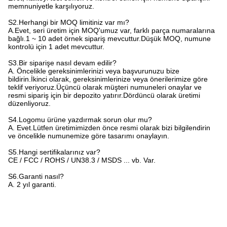
memnuniyetle karşılıyoruz.
S2.Herhangi bir MOQ limitiniz var mı?
A.Evet, seri üretim için MOQ'umuz var, farklı parça numaralarına
bağlı.1 ~ 10 adet örnek sipariş mevcuttur.Düşük MOQ, numune
kontrolü için 1 adet mevcuttur.
S3.Bir siparişe nasıl devam edilir?
A. Öncelikle gereksinimlerinizi veya başvurunuzu bize
bildirin.İkinci olarak, gereksinimlerinize veya önerilerimize göre
teklif veriyoruz.Üçüncü olarak müşteri numuneleri onaylar ve
resmi sipariş için bir depozito yatırır.Dördüncü olarak üretimi
düzenliyoruz.
S4.Logomu ürüne yazdırmak sorun olur mu?
A. Evet.Lütfen üretimimizden önce resmi olarak bizi bilgilendirin
ve öncelikle numunemize göre tasarımı onaylayın.
S5.Hangi sertifikalarınız var?
CE / FCC / ROHS / UN38.3 / MSDS ... vb. Var.
S6.Garanti nasıl?
A. 2 yıl garanti.