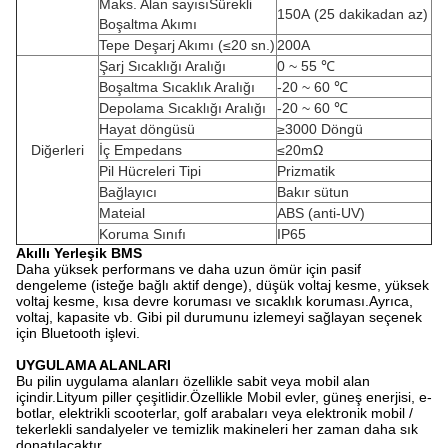
Maks. Alan sayısıSürekli
150A
(25 dakikadan az)
Boşaltma Akımı
Tepe Deşarj Akımı (≤20 sn.)
200A
Şarj Sıcaklığı Aralığı
0 ~ 55 ℃
Boşaltma Sıcaklık Aralığı
-20 ~ 60 ℃
Depolama Sıcaklığı Aralığı
-20 ~ 60 ℃
Hayat döngüsü
≥3000 Döngü
Diğerleri
İç Empedans
≤20mΩ
Pil Hücreleri Tipi
Prizmatik
Bağlayıcı
Bakır sütun
Mateial
ABS (anti-UV)
Koruma Sınıfı
IP65
Akıllı Yerleşik BMS
Daha yüksek performans ve daha uzun ömür için pasif
dengeleme (isteğe bağlı aktif denge), düşük voltaj kesme, yüksek
voltaj kesme, kısa devre koruması ve sıcaklık koruması.Ayrıca,
voltaj, kapasite vb. Gibi pil durumunu izlemeyi sağlayan seçenek
için Bluetooth işlevi.
UYGULAMA ALANLARI
Bu pilin uygulama alanları özellikle sabit veya mobil alan
içindir.Lityum piller çeşitlidir.Özellikle Mobil evler, güneş enerjisi, e-
botlar, elektrikli scooterlar, golf arabaları veya elektronik mobil /
tekerlekli sandalyeler ve temizlik makineleri her zaman daha sık
donatılacaktır.