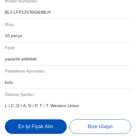
Model Numarası:
BLY-LFP12V300AHBLH
Moq:
10 parça
Fiyat:
pazarlık edilebilir
Paketleme Ayrıntıları:
kutu
Ödeme Şartları:
L / C, D / A, D / P, T / T, Western Union
En İyi Fiyatı Alın
Bize Ulaşın