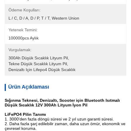
Ödeme Koşulları:
L / C, D / A, D / P, T / T, Western Union
Yetenek Temini:
100000pcs Aylık
Vurgulamak:
300Ah Düşük Sıcaklık Lityum Pil
, 
Tekne Düşük Sıcaklık Lityum Pil
, 
Denizaltı Için Lifepo4 Düşük Sıcaklık
Ürün Açıklaması
Sığınma Teknesi, Denizaltı, Scooter için Bluetooth Isıtmalı
Düşük Sıcaklık 12V 300Ah Lityum İyon Pil
LiFePO4 Pilin Tanımı
1. 3000'den fazla döngü süresi ve 2 yıl uzun garanti süresi.
2. Daha fazla şarj edilebilir zaman, daha uzun ömür, ekonomik ve
çevresel koruma.