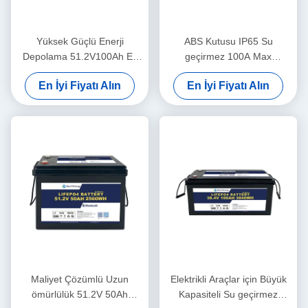
Yüksek Güçlü Enerji
ABS Kutusu IP65 Su
Depolama 51.2V100Ah Ev
geçirmez 100A Max
Enerji Sistemi için Yeniden
Serbestleme 48V80Ah
En İyi Fiyatı Alın
En İyi Fiyatı Alın
Şarj Edilebilir Güç Pil
Lityum İyon Bataryaları
Güneş için
Maliyet Çözümlü Uzun
Elektrikli Araçlar için Büyük
ömürlülük 51.2V 50Ah
Kapasiteli Su geçirmez