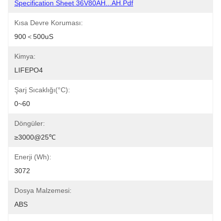
Specification Sheet 36V80AH...AH.pdf
Kısa Devre Koruması:
900＜500uS
Kimya:
LIFEPO4
Şarj Sıcaklığı(°C):
0~60
Döngüler:
≥3000@25℃
Enerji (Wh):
3072
Dosya Malzemesi:
ABS