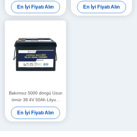
Lifepo4 Pil Depolama
36V100Ah Yüksek Güçlü
En İyi Fiyatı Alın
En İyi Fiyatı Alın
Sistemi için 3000 Dönem
LiFePo4 Pil
Bakımsız 5000 döngü Uzun
ömür 38.4V 50Ah Lityum
Demir Fosfat Bataryası
En İyi Fiyatı Alın
Denizcilik için