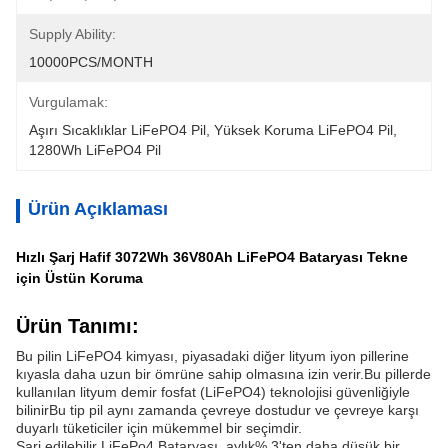
Supply Ability:
10000PCS/MONTH
Vurgulamak:
Aşırı Sıcaklıklar LiFePO4 Pil
, 
Yüksek Koruma LiFePO4 Pil
, 
1280Wh LiFePO4 Pil
Ürün Açıklaması
Hızlı Şarj Hafif 3072Wh 36V80Ah LiFePO4 Bataryası Tekne
için Üstün Koruma
Ürün Tanımı:
Bu pilin LiFePO4 kimyası, piyasadaki diğer lityum iyon pillerine
kıyasla daha uzun bir ömrüne sahip olmasına izin verir.Bu pillerde
kullanılan lityum demir fosfat (LiFePO4) teknolojisi güvenliğiyle
bilinirBu tip pil aynı zamanda çevreye dostudur ve çevreye karşı
duyarlı tüketiciler için mükemmel bir seçimdir.
Şarj edilebilir LiFePo4 Bataryası, aylık% 3'ten daha düşük bir