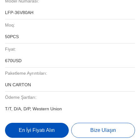
Model Numarası:
LFP-36V80AH
Moq:
50PCS
Fiyat:
670USD
Paketleme Ayrıntıları:
UN CARTON
Ödeme Şartları:
T/T, D/A, D/P, Western Union
En İyi Fiyatı Alın
Bize Ulaşın