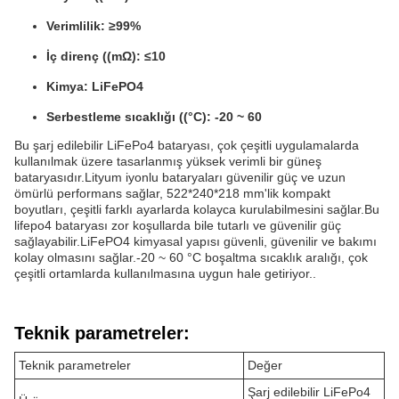
Verimlilik: ≥99%
İç direnç ((mΩ): ≤10
Kimya: LiFePO4
Serbestleme sıcaklığı ((°C): -20 ~ 60
Bu şarj edilebilir LiFePo4 bataryası, çok çeşitli uygulamalarda
kullanılmak üzere tasarlanmış yüksek verimli bir güneş
bataryasıdır.Lityum iyonlu bataryaları güvenilir güç ve uzun
ömürlü performans sağlar, 522*240*218 mm'lik kompakt
boyutları, çeşitli farklı ayarlarda kolayca kurulabilmesini sağlar.Bu
lifepo4 bataryası zor koşullarda bile tutarlı ve güvenilir güç
sağlayabilir.LiFePO4 kimyasal yapısı güvenli, güvenilir ve bakımı
kolay olmasını sağlar.-20 ~ 60 °C boşaltma sıcaklık aralığı, çok
çeşitli ortamlarda kullanılmasına uygun hale getiriyor..
Teknik parametreler:
Teknik parametreler
Değer
Şarj edilebilir LiFePo4