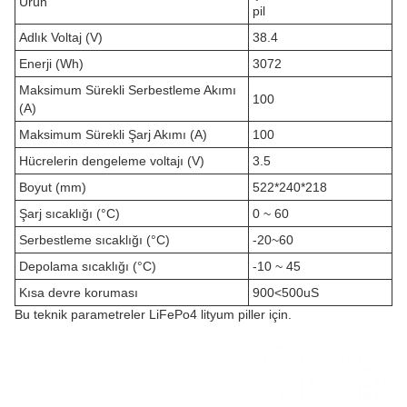
Ürün
pil
Adlık Voltaj (V)
38.4
Enerji (Wh)
3072
Maksimum Sürekli Serbestleme Akımı
100
(A)
Maksimum Sürekli Şarj Akımı (A)
100
Hücrelerin dengeleme voltajı (V)
3.5
Boyut (mm)
522*240*218
Şarj sıcaklığı (°C)
0 ~ 60
Serbestleme sıcaklığı (°C)
-20~60
Depolama sıcaklığı (°C)
-10 ~ 45
Kısa devre koruması
900<500uS
Bu teknik parametreler LiFePo4 lityum piller için.