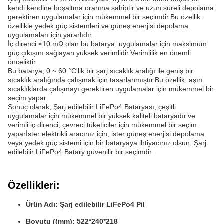
kendi kendine boşaltma oranına sahiptir ve uzun süreli depolama
gerektiren uygulamalar için mükemmel bir seçimdir.Bu özellik
özellikle yedek güç sistemleri ve güneş enerjisi depolama
uygulamaları için yararlıdır..
İç direnci ≤10 mΩ olan bu batarya, uygulamalar için maksimum
güç çıkışını sağlayan yüksek verimlidir.Verimlilik en önemli
önceliktir..
Bu batarya, 0 ~ 60 °C'lik bir şarj sıcaklık aralığı ile geniş bir
sıcaklık aralığında çalışmak için tasarlanmıştır.Bu özellik, aşırı
sıcaklıklarda çalışmayı gerektiren uygulamalar için mükemmel bir
seçim yapar.
Sonuç olarak, Şarj edilebilir LiFePo4 Bataryası, çeşitli
uygulamalar için mükemmel bir yüksek kaliteli bataryadır.ve
verimli iç direnci, çevreci tüketiciler için mükemmel bir seçim
yaparİster elektrikli aracınız için, ister güneş enerjisi depolama
veya yedek güç sistemi için bir bataryaya ihtiyacınız olsun, Şarj
edilebilir LiFePo4 Batary güvenilir bir seçimdir.
Özellikleri:
Ürün Adı: Şarj edilebilir LiFePo4 Pil
Boyutu ((mm): 522*240*218