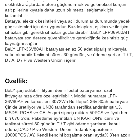
elektrikli araçlarda motoru güçlendirmek ve geleneksel kurşun-
asit pillerine kıyasla daha uzun bir menzil sağlamak için
kullanılabilir.
Batarya, elektrik kesintileri veya acil durumlar durumunda yedek
güç sistemleri için de uygundur. Buzdolapları, ışıkları ve iletişim
cihazları gibi gerekli cihazları güçlendirebilir.BeLY LFP36V80AH
bataryası son derece güvenilirdir ve gerektiğinde kesintisiz güç
kaynağını sağlar.
BeLY LFP-36V80AH bataryası en az 50 adet sipariş miktarıyla
satın alınabilir.Teslimat süresi 30 gündür., ve ödeme şartları T / T,
D / A, D / P ve Western Union'ı içerir.
Özellik:
BeLY şarj edilebilir lityum demir fosfat bataryamız, özel
ihtiyaçlarınıza göre özelleştirilebilir. Model numarası LFP-
36V80AH ve kapasitesi 3072Wh.Bu lifepo4 36v 80ah bataryası
Çin'de üretiliyor ve UN38 tarafından sertifikalandırılmıştır..3,
MSDS, ROHS ve CE. Asgari sipariş miktarı 50PCS ve fiyatı her
biri 670 $'dır. Paketleme ayrıntıları UN KARTON'u içerir ve
teslimat süresi 30 gündür. T / T gibi ödeme şartlarını kabul
ederiz,D/AD / P ve Western Union. Tedarik kapasitemiz
10000PCS / AY. Kendi kendini boşaltma oranı ayda% 3'ten azdır