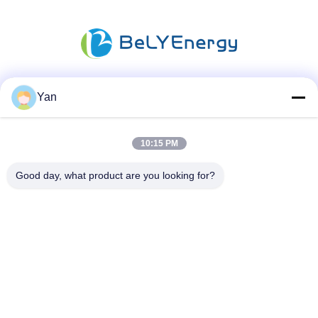
Yan
Sosyal Medya
10:15 PM
Hızlı iletişim
Good day, what product are you looking for?
Tel:
86-20-82038494
e-posta
sales@szbely.com
Adres :
4/F, No. 1 Binası, HuaWei KeGu Endüstri Parkı, Dalingshan