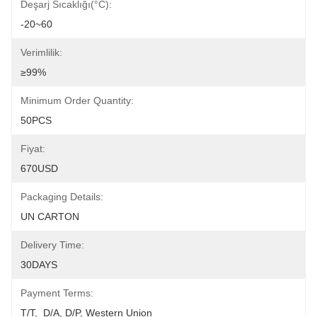
Deşarj Sıcaklığı(°C):
-20~60
Verimlilik:
≥99%
Minimum Order Quantity:
50PCS
Fiyat:
670USD
Packaging Details:
UN CARTON
Delivery Time:
30DAYS
Payment Terms:
T/T,  D/A, D/P, Western Union