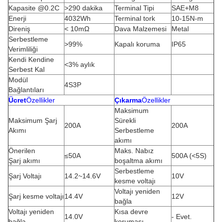
Kapasite @0.2C
>290 dakika
Terminal Tipi
SAE+M8
Enerji
4032Wh
Terminal tork
10-15N-m
Direniş
< 10mΩ
Dava Malzemesi
Metal
Serbestleme
>99%
Kapalı koruma
IP65
Verimliliği
Kendi Kendine
<3% aylık
Serbest Kal
Modül
4S3P
Bağlantıları
Ücret
Özellikler
Çıkarma
Özellikler
Maksimum
Maksimum Şarj
Sürekli
200A
200A
Akımı
Serbestleme
akımı
Önerilen
Maks. Nabız
≤50A
500A (<5S)
Şarj akımı
boşaltma akımı
Serbestleme
Şarj Voltajı
14.2~14.6V
10V
kesme voltajı
Voltajı yeniden
Şarj kesme voltajı
14.4V
12V
bağla
Voltajı yeniden
Kısa devre
14.0V
- Evet.
bağla
koruması