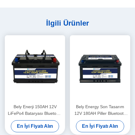
İlgili Ürünler
Bely Enerji 150AH 12V
Bely Energy Son Tasarım
LiFePo4 Bataryası Bluetooth
12V 180AH Piller Bluetooth
Ve Kendiliğinden Isıtma
İçin UPS Enerji Depolama
En İyi Fiyatı Alın
En İyi Fiyatı Alın
Baz İstasyonu RV için