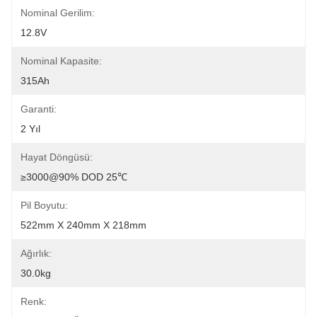
Nominal Gerilim:
12.8V
Nominal Kapasite:
315Ah
Garanti:
2 Yıl
Hayat Döngüsü:
≥3000@90% DOD 25℃
Pil Boyutu:
522mm X 240mm X 218mm
Ağırlık:
30.0kg
Renk: