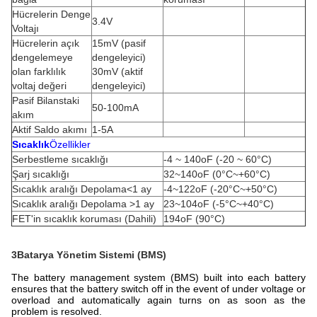
Hücrelerin Denge
3.4V
Voltajı
Hücrelerin açık
15mV (pasif
dengelemeye
dengeleyici)
olan farklılık
30mV (aktif
voltaj değeri
dengeleyici)
Pasif Bilanstaki
50-100mA
akım
Aktif Saldo akımı
1-5A
Sıcaklık
Özellikler
Serbestleme sıcaklığı
-4 ~ 140oF (-20 ~ 60°C)
Şarj sıcaklığı
32~140oF (0°C~+60°C)
Sıcaklık aralığı Depolama<1 ay
-4~122oF (-20°C~+50°C)
Sıcaklık aralığı Depolama >1 ay
23~104oF (-5°C~+40°C)
FET'in sıcaklık koruması (Dahili)
194oF (90°C)
3Batarya Yönetim Sistemi (BMS)
The battery management system (BMS) built into each battery
ensures that the battery switch off in the event of under voltage or
overload and automatically again turns on as soon as the
problem is resolved.