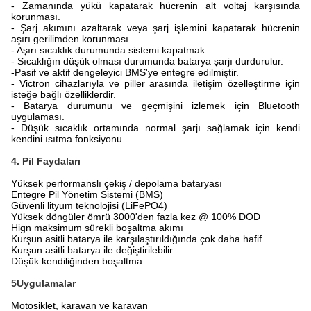
- Zamanında yükü kapatarak hücrenin alt voltaj karşısında
korunması.
- Şarj akımını azaltarak veya şarj işlemini kapatarak hücrenin
aşırı gerilimden korunması.
- Aşırı sıcaklık durumunda sistemi kapatmak.
- Sıcaklığın düşük olması durumunda batarya şarjı durdurulur.
-
Pasif ve aktif dengeleyici BMS'ye entegre edilmiştir.
- Victron cihazlarıyla ve piller arasında iletişim özelleştirme için
isteğe bağlı özelliklerdir.
- Batarya durumunu ve geçmişini izlemek için Bluetooth
uygulaması.
- Düşük sıcaklık ortamında normal şarjı sağlamak için kendi
kendini ısıtma fonksiyonu.
4. Pil Faydaları
Yüksek performanslı çekiş / depolama bataryası
Entegre Pil Yönetim Sistemi (BMS)
Güvenli lityum teknolojisi (LiFePO4)
Yüksek döngüler ömrü 3000'den fazla kez @ 100% DOD
Hign maksimum sürekli boşaltma akımı
Kurşun asitli batarya ile karşılaştırıldığında çok daha hafif
Kurşun asitli batarya ile değiştirilebilir.
Düşük kendiliğinden boşaltma
5Uygulamalar
Motosiklet, karavan ve karavan