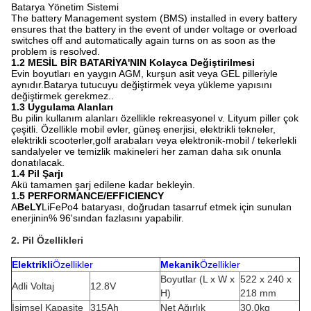
Batarya Yönetim Sistemi
The battery Management system (BMS) installed in every battery
ensures that the battery in the event of under voltage or overload
switches off and automatically again turns on as soon as the
problem is resolved.
1.2 MESİL BİR BATARİYA'NIN Kolayca Değiştirilmesi
Evin boyutları en yaygın AGM, kurşun asit veya GEL pilleriyle
aynıdır.Batarya tutucuyu değiştirmek veya yükleme yapısını
değiştirmek gerekmez..
1.3 Uygulama Alanları
Bu pilin kullanım alanları özellikle rekreasyonel v. Lityum piller çok
çeşitli. Özellikle mobil evler, güneş enerjisi, elektrikli tekneler,
elektrikli scooterler,golf arabaları veya elektronik-mobil / tekerlekli
sandalyeler ve temizlik makineleri her zaman daha sık onunla
donatılacak.
1.4 Pil Şarjı
Akü tamamen şarj edilene kadar bekleyin.
1.5 PERFORMANCE/EFFICIENCY
A
BeLY
LiFePo4 bataryası, doğrudan tasarruf etmek için sunulan
enerjinin% 96'sından fazlasını yapabilir.
2. Pil Özellikleri
Elektrikli
Özellikler
Mekanik
Özellikler
Boyutlar (L x W x
522 x 240 x
Adli Voltaj
12.8V
H)
218 mm
İsimsel Kapasite
315Ah
Net Ağırlık
30.0kg