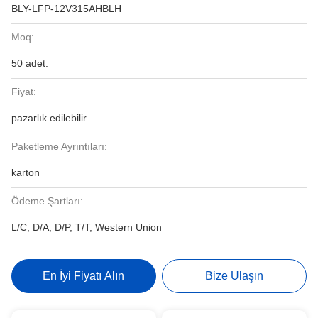
BLY-LFP-12V315AHBLH
Moq:
50 adet.
Fiyat:
pazarlık edilebilir
Paketleme Ayrıntıları:
karton
Ödeme Şartları:
L/C, D/A, D/P, T/T, Western Union
En İyi Fiyatı Alın
Bize Ulaşın