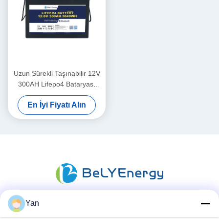
Uzun Sürekli Taşınabilir 12V
300AH Lifepo4 Bataryası
Yeni Sınıf A Hücreleri Uzun
En İyi Fiyatı Alın
Dönem Hayatı
Yan
Sosyal Medya