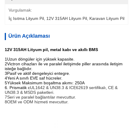
Vurgulamak:
İç Isıtma Lityum Pil
, 
12V 315AH Lityum Pil
, 
Karavan Lityum Pil
Ürün Açıklaması
12V 315AH Lityum pil, metal kabı ve akıllı BMS
1Uzun döngüler için yüksek kapasite.
2Victron cihazları ile ve paralel iletişimde piller arasında iletişim
isteğe bağlıdır.
3Pasif ve aktif dengeleyici entegre.
4Yeni A sınıfı EVE saf hücreler.
5Yüksek Maksimum boşaltma akımı: 250A
6. Prismatik c
UL1642 & UN38.3 & ICE62619 sertifikalı, CE &
UN38.3 & MSDS paketleri.
7Seri ve paralel bağlantılar mevcuttur.
8OEM ve ODM hizmeti mevcuttur.