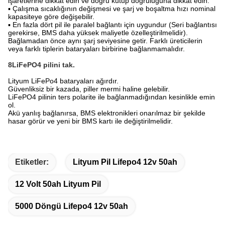
işaretlerine dikkat edin ve doğru kutup doğruluğuna dikkat edin.
▪ Çalışma sıcaklığının değişmesi ve şarj ve boşaltma hızı nominal
kapasiteye göre değişebilir.
▪ En fazla dört pil ile paralel bağlantı için uygundur (Seri bağlantısı
gerekirse, BMS daha yüksek maliyetle özelleştirilmelidir).
Bağlamadan önce aynı şarj seviyesine getir. Farklı üreticilerin
veya farklı tiplerin bataryaları birbirine bağlanmamalıdır.
8LiFePO4 pilini tak.
Lityum LiFePo4 bataryaları ağırdır.
Güvenliksiz bir kazada, piller mermi haline gelebilir.
LiFePO4 pilinin ters polarite ile bağlanmadığından kesinlikle emin
ol.
Akü yanlış bağlanırsa, BMS elektronikleri onarılmaz bir şekilde
hasar görür ve yeni bir BMS kartı ile değiştirilmelidir.
Etiketler:
Lityum Pil Lifepo4 12v 50ah
12 Volt 50ah Lityum Pil
5000 Döngü Lifepo4 12v 50ah