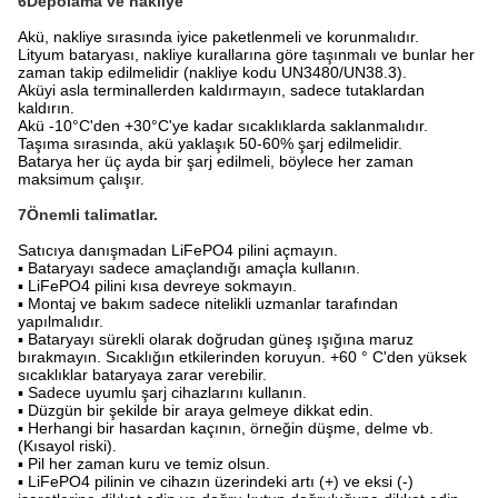
6Depolama ve nakliye
Akü, nakliye sırasında iyice paketlenmeli ve korunmalıdır.
Lityum bataryası, nakliye kurallarına göre taşınmalı ve bunlar her
zaman takip edilmelidir (nakliye kodu UN3480/UN38.3).
Aküyi asla terminallerden kaldırmayın, sadece tutaklardan
kaldırın.
Akü -10°C'den +30°C'ye kadar sıcaklıklarda saklanmalıdır.
Taşıma sırasında, akü yaklaşık 50-60% şarj edilmelidir.
Batarya her üç ayda bir şarj edilmeli, böylece her zaman
maksimum çalışır.
7Önemli talimatlar.
Satıcıya danışmadan LiFePO4 pilini açmayın.
▪ Bataryayı sadece amaçlandığı amaçla kullanın.
▪ LiFePO4 pilini kısa devreye sokmayın.
▪ Montaj ve bakım sadece nitelikli uzmanlar tarafından
yapılmalıdır.
▪ Bataryayı sürekli olarak doğrudan güneş ışığına maruz
bırakmayın. Sıcaklığın etkilerinden koruyun. +60 ° C'den yüksek
sıcaklıklar bataryaya zarar verebilir.
▪ Sadece uyumlu şarj cihazlarını kullanın.
▪ Düzgün bir şekilde bir araya gelmeye dikkat edin.
▪ Herhangi bir hasardan kaçının, örneğin düşme, delme vb.
(Kısayol riski).
▪ Pil her zaman kuru ve temiz olsun.
▪ LiFePO4 pilinin ve cihazın üzerindeki artı (+) ve eksi (-)