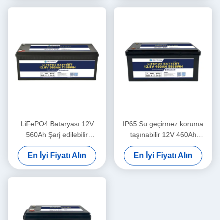
LiFePO4 Bataryası 12V
IP65 Su geçirmez koruma
560Ah Şarj edilebilir
taşınabilir 12V 460Ah
Ekonomik 5000 Döngü 12v
LiFePo4 uzun ömürlü
En İyi Fiyatı Alın
En İyi Fiyatı Alın
Lifepo4 Bataryası Paketi
motorlu taşınabilir