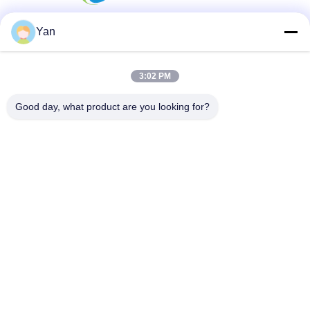
Yan
Sosyal Medya
3:02 PM
Good day, what product are you looking for?
Hızlı iletişim
Tel:
86-20-82038494
e-posta
sales@szbely.com
Adres :
4/F, No. 1 Binası, HuaWei KeGu Endüstri Parkı, Dalingshan
Kasabası, Dongguan, Guangdong, Çin. PC: 523000
Gizlilik Politikası
|
Site Haritası