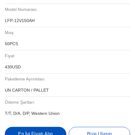
Model Numarası:
LFP-12V150AH
Moq:
50PCS
Fiyat:
430USD
Paketleme Ayrıntıları:
UN CARTON / PALLET
Ödeme Şartları:
T/T, D/A, D/P, Western Union
En İyi Fiyatı Alın
Bize Ulaşın