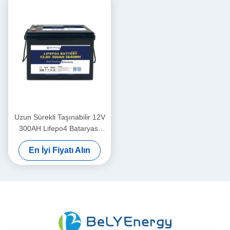
Uzun Sürekli Taşınabilir 12V
300AH Lifepo4 Bataryası
Yeni Sınıf A Hücreleri Uzun
En İyi Fiyatı Alın
Dönem Hayatı