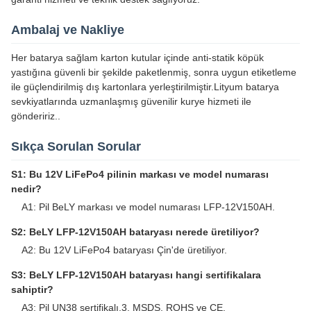
Ambalaj ve Nakliye
Her batarya sağlam karton kutular içinde anti-statik köpük
yastığına güvenli bir şekilde paketlenmiş, sonra uygun etiketleme
ile güçlendirilmiş dış kartonlara yerleştirilmiştir.Lityum batarya
sevkiyatlarında uzmanlaşmış güvenilir kurye hizmeti ile
göndeririz..
Sıkça Sorulan Sorular
S1: Bu 12V LiFePo4 pilinin markası ve model numarası
nedir?
A1: Pil BeLY markası ve model numarası LFP-12V150AH.
S2: BeLY LFP-12V150AH bataryası nerede üretiliyor?
A2: Bu 12V LiFePo4 bataryası Çin'de üretiliyor.
S3: BeLY LFP-12V150AH bataryası hangi sertifikalara
sahiptir?
A3: Pil UN38 sertifikalı.3, MSDS, ROHS ve CE.