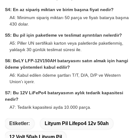
S4: En az sipariş miktarı ve birim başına fiyat nedir?
A4: Minimum sipariş miktarı 50 parça ve fiyatı batarya başına
430 dolar.
S5: Bu pil için paketleme ve teslimat ayrıntıları nelerdir?
A5: Piller UN sertifikalı karton veya paletlerde paketlenmiş,
yaklaşık 30 günlük teslimat süresi ile.
S6: BeLY LFP-12V150AH bataryasını satın almak için hangi
ödeme yöntemleri kabul edilir?
A6: Kabul edilen ödeme şartları T/T, D/A, D/P ve Western
Union'ı içerir.
S7: Bu 12V LiFePo4 bataryasının aylık tedarik kapasitesi
nedir?
A7: Tedarik kapasitesi ayda 10.000 parça.
Etiketler:
Lityum Pil Lifepo4 12v 50ah
12 Volt 50ah Lityum Pil