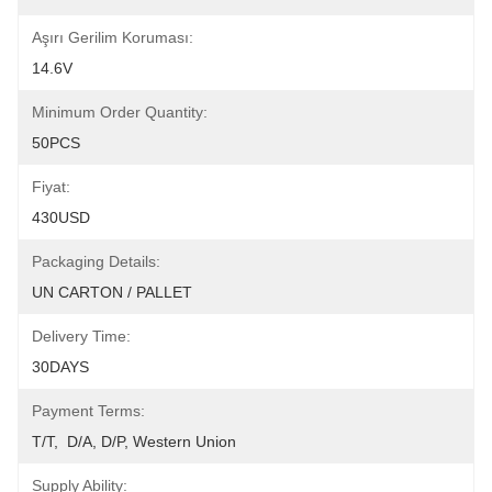
Aşırı Gerilim Koruması:
14.6V
Minimum Order Quantity:
50PCS
Fiyat:
430USD
Packaging Details:
UN CARTON / PALLET
Delivery Time:
30DAYS
Payment Terms:
T/T,  D/A, D/P, Western Union
Supply Ability: