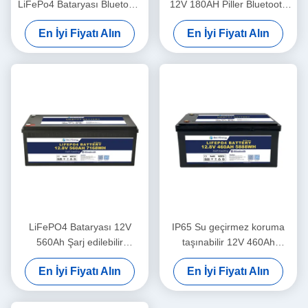
LiFePo4 Bataryası Bluetooth
12V 180AH Piller Bluetooth
Ve Kendiliğinden Isıtma
İçin UPS Enerji Depolama
En İyi Fiyatı Alın
En İyi Fiyatı Alın
Baz İstasyonu RV için
LiFePO4 Bataryası 12V
IP65 Su geçirmez koruma
560Ah Şarj edilebilir
taşınabilir 12V 460Ah
Ekonomik 5000 Döngü 12v
LiFePo4 uzun ömürlü
En İyi Fiyatı Alın
En İyi Fiyatı Alın
Lifepo4 Bataryası Paketi
motorlu taşınabilir