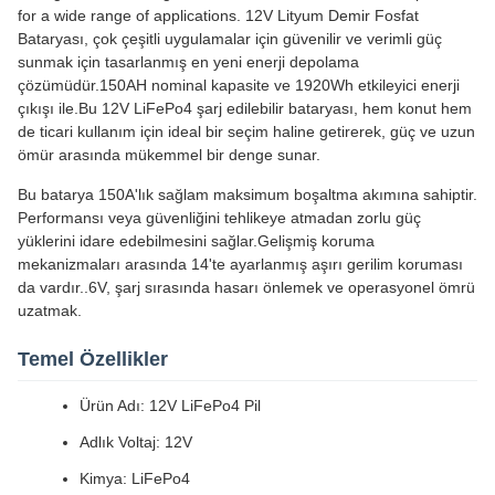
for a wide range of applications. 12V Lityum Demir Fosfat
Bataryası, çok çeşitli uygulamalar için güvenilir ve verimli güç
sunmak için tasarlanmış en yeni enerji depolama
çözümüdür.150AH nominal kapasite ve 1920Wh etkileyici enerji
çıkışı ile.Bu 12V LiFePo4 şarj edilebilir bataryası, hem konut hem
de ticari kullanım için ideal bir seçim haline getirerek, güç ve uzun
ömür arasında mükemmel bir denge sunar.
Bu batarya 150A'lık sağlam maksimum boşaltma akımına sahiptir.
Performansı veya güvenliğini tehlikeye atmadan zorlu güç
yüklerini idare edebilmesini sağlar.Gelişmiş koruma
mekanizmaları arasında 14'te ayarlanmış aşırı gerilim koruması
da vardır..6V, şarj sırasında hasarı önlemek ve operasyonel ömrü
uzatmak.
Temel Özellikler
Ürün Adı: 12V LiFePo4 Pil
Adlık Voltaj: 12V
Kimya: LiFePo4