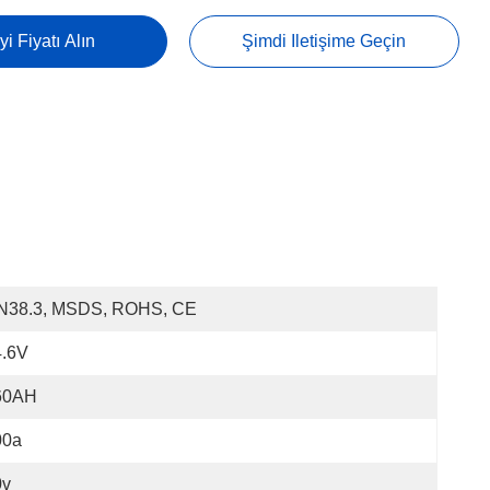
yi Fiyatı Alın
Şimdi Iletişime Geçin
N38.3, MSDS, ROHS, CE
4.6V
60AH
00a
0v