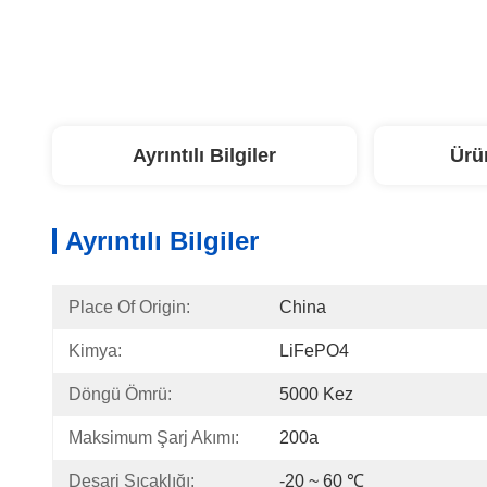
Ayrıntılı Bilgiler
Ürü
Ayrıntılı Bilgiler
Place Of Origin:
China
Kimya:
LiFePO4
Döngü Ömrü:
5000 Kez
Maksimum Şarj Akımı:
200a
Deşarj Sıcaklığı:
-20 ~ 60 ℃