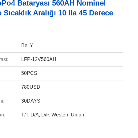
ePo4 Bataryası 560AH Nominel
 Sıcaklık Aralığı 10 Ila 45 Derece
BeLY
ası:
LFP-12V560AH
50PCS
780USD
ı:
30DAYS
rı:
T/T, D/A, D/P, Western Union