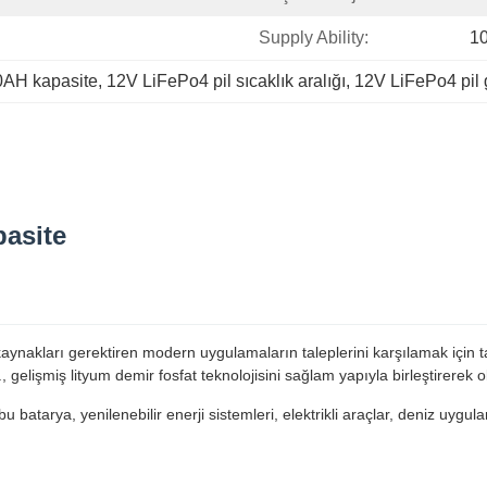
Supply Ability:
1
0AH kapasite
, 
12V LiFePo4 pil sıcaklık aralığı
, 
12V LiFePo4 pil 
pasite
 kaynakları gerektiren modern uygulamaların taleplerini karşılamak içi
 gelişmiş lityum demir fosfat teknolojisini sağlam yapıyla birleştirerek 
 bu batarya, yenilenebilir enerji sistemleri, elektrikli araçlar, deniz uyg