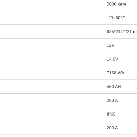
5000 kere
-20~60°C
635*244*221 
12V
14.6V
7168 Wh
560 AH
200 A
IP65
200 A