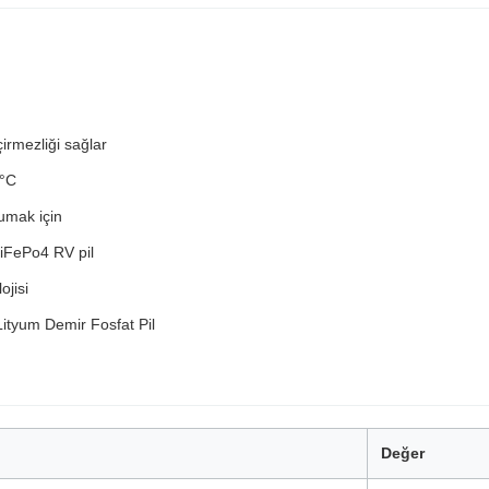
irmezliği sağlar
 °C
rumak için
LiFePo4 RV pil
ojisi
Lityum Demir Fosfat Pil
Değer