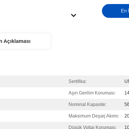
En İ
n Açıklaması
Sertifika:
U
Aşırı Gerilim Koruması:
1
Nominal Kapasite:
5
Maksimum Deşarj Akımı:
2
Düşük Voltaj Koruması:
1