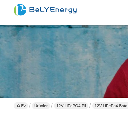
Ev
Ürünler
12V LiFePO4 Pil
12V LiFePo4 Batar