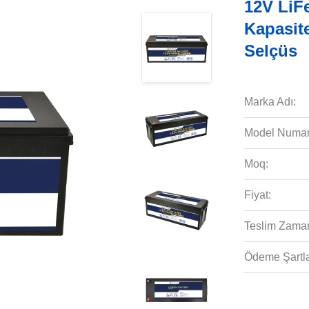
12V LiF
Kapasite
Selçüs
Marka Adı:
Model Numar
Moq:
Fiyat:
Teslim Zaman
Ödeme Şartla