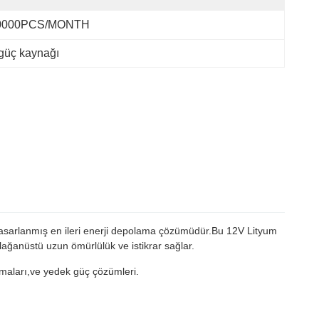
0000PCS/MONTH
güç kaynağı
n tasarlanmış en ileri enerji depolama çözümüdür.Bu 12V Lityum
olağanüstü uzun ömürlülük ve istikrar sağlar.
ulamaları,ve yedek güç çözümleri.