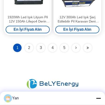
1920Wh Led Işık Lityum Pil
12V 300Ah Led Işık Şarj
12V 150Ah Lifepo4 Derin
Edilebilir Pil Karavan Deniz
Döngü Pil
Lityum Pil
En İyi Fiyatı Alın
En İyi Fiyatı Alın
1
2
3
4
5
Yan
Sosyal Medya