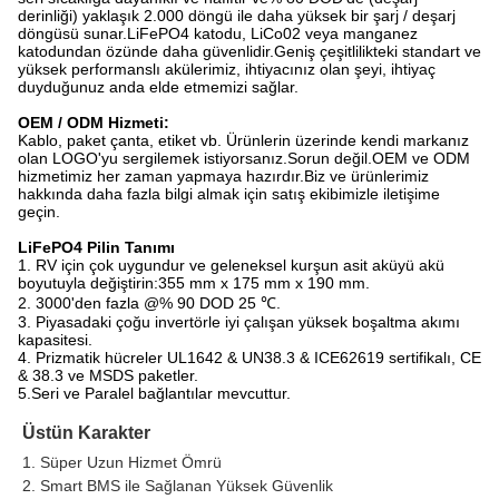
derinliği) yaklaşık 2.000 döngü ile daha yüksek bir şarj / deşarj
döngüsü sunar.LiFePO4 katodu, LiCo02 veya manganez
katodundan özünde daha güvenlidir.Geniş çeşitlilikteki standart ve
yüksek performanslı akülerimiz, ihtiyacınız olan şeyi, ihtiyaç
duyduğunuz anda elde etmemizi sağlar.
OEM / ODM Hizmeti:
Kablo, paket çanta, etiket vb. Ürünlerin üzerinde kendi markanız
olan LOGO'yu sergilemek istiyorsanız.Sorun değil.OEM ve ODM
hizmetimiz her zaman yapmaya hazırdır.Biz ve ürünlerimiz
hakkında daha fazla bilgi almak için satış ekibimizle iletişime
geçin.
LiFePO4 Pilin Tanımı
1. RV için çok uygundur ve geleneksel kurşun asit aküyü akü
boyutuyla değiştirin:
355 mm x 175 mm x 190 mm.
2. 3000'den fazla @% 90 DOD 25 ℃.
3. Piyasadaki çoğu invertörle iyi çalışan yüksek boşaltma akımı
kapasitesi.
4. Prizmatik hücreler UL1642 & UN38.3 & ICE62619 sertifikalı, CE
& 38.3 ve MSDS paketler.
5
.Seri ve Paralel bağlantılar mevcuttur.
Üstün Karakter
1. 
Süper Uzun Hizmet Ömrü
2. 
Smart BMS ile Sağlanan Yüksek Güvenlik