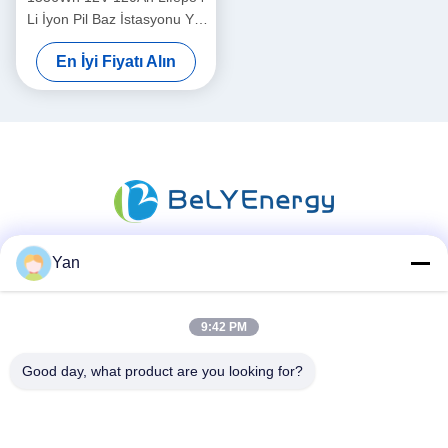
Li İyon Pil Baz İstasyonu Yat
Lityum Pil
En İyi Fiyatı Alın
Yan
Sosyal Medya
9:42 PM
Good day, what product are you looking for?
Hızlı iletişim
Tel:
86-20-82038494