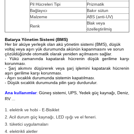
Pil Hücreleri Tipi
Prizmatik
Bağlayıcı
Bakır sütun
Malzeme
ABS (anti-UV)
Blak veya
Renk
özelleştirilmiş
Batarya Yönetim Sistemi (BMS)
Her bir aküye yerleşik olan akü yönetim sistemi (BMS), düşük
voltaj veya aşırı yük durumunda akünün kapanmasını ve sorun
çözüldüğünde otomatik olarak yeniden açılmasını sağlar.
- Yükü zamanında kapatarak hücrenin düşük gerilime karşı
korunması.
- Şarj akımını düşürerek veya şarj işlemini kapatarak hücrenin
aşırı gerilime karşı korunması.
- Aşırı sıcaklık durumunda sistemin kapatılması.
- Düşük sıcaklık durumunda pilin şarjı durdurulur.
Ana kullanımlar
:
Güneş sistemi, UPS, Yedek güç kaynağı, Deniz,
RV ...
1. elektrik ve hobi - E-Bisiklet
2. Acil durum güç kaynağı, LED ışığı ve el feneri.
3. tüketici uygulamaları
4. elektrikli aletler