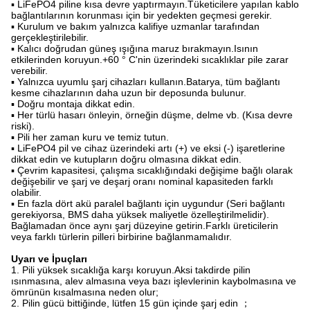
▪ LiFePO4 piline kısa devre yaptırmayın.Tüketicilere yapılan kablo
bağlantılarının korunması için bir yedekten geçmesi gerekir.
▪ Kurulum ve bakım yalnızca kalifiye uzmanlar tarafından
gerçekleştirilebilir.
▪ Kalıcı doğrudan güneş ışığına maruz bırakmayın.Isının
etkilerinden koruyun.+60 ° C'nin üzerindeki sıcaklıklar pile zarar
verebilir.
▪ Yalnızca uyumlu şarj cihazları kullanın.Batarya, tüm bağlantı
kesme cihazlarının daha uzun bir deposunda bulunur.
▪ Doğru montaja dikkat edin.
▪ Her türlü hasarı önleyin, örneğin düşme, delme vb. (Kısa devre
riski).
▪ Pili her zaman kuru ve temiz tutun.
▪ LiFePO4 pil ve cihaz üzerindeki artı (+) ve eksi (-) işaretlerine
dikkat edin ve kutupların doğru olmasına dikkat edin.
▪ Çevrim kapasitesi, çalışma sıcaklığındaki değişime bağlı olarak
değişebilir ve şarj ve deşarj oranı nominal kapasiteden farklı
olabilir.
▪ En fazla dört akü paralel bağlantı için uygundur (Seri bağlantı
gerekiyorsa, BMS daha yüksek maliyetle özelleştirilmelidir).
Bağlamadan önce aynı şarj düzeyine getirin.Farklı üreticilerin
veya farklı türlerin pilleri birbirine bağlanmamalıdır.
Uyarı ve İpuçları
1. Pili yüksek sıcaklığa karşı koruyun.Aksi takdirde pilin
ısınmasına, alev almasına veya bazı işlevlerinin kaybolmasına ve
ömrünün kısalmasına neden olur;
2. Pilin gücü bittiğinde, lütfen 15 gün içinde şarj edin ；