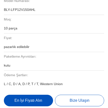
Model Numarası:
BLY-LFP12V150AHL
Moq:
10 parça
Fiyat:
pazarlık edilebilir
Paketleme Ayrıntıları:
kutu
Ödeme Şartları:
L / C, D / A, D / P, T / T, Western Union
En İyi Fiyatı Alın
Bize Ulaşın