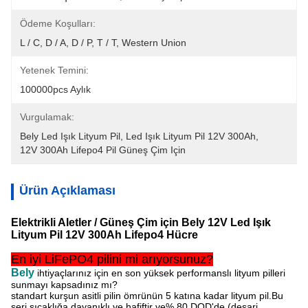
Ödeme Koşulları:
L / C, D / A, D / P, T / T, Western Union
Yetenek Temini:
100000pcs Aylık
Vurgulamak:
Bely Led Işık Lityum Pil
, 
Led Işık Lityum Pil 12V 300Ah
, 
12V 300Ah Lifepo4 Pil Güneş Çim Için
Ürün Açıklaması
Elektrikli Aletler / Güneş Çim için Bely 12V Led Işık
Lityum Pil 12V 300Ah Lifepo4 Hücre
En iyi LiFePO4 pilini mi arıyorsunuz?
Bely
ihtiyaçlarınız için en son yüksek performanslı lityum pilleri
sunmayı kapsadınız mı?
standart kurşun asitli pilin ömrünün 5 katına kadar lityum pil.Bu
seri sıcaklığa dayanıklı ve hafiftir ve
% 80 DOD'de (deşarj