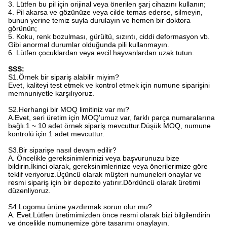
3. Lütfen bu pil için orijinal veya önerilen şarj cihazını kullanın;
4. Pil akarsa ve gözünüze veya cilde temas ederse, silmeyin,
bunun yerine temiz suyla durulayın ve hemen bir doktora
görünün;
5. Koku, renk bozulması, gürültü, sızıntı, ciddi deformasyon vb.
Gibi anormal durumlar olduğunda pili kullanmayın.
6. Lütfen çocuklardan veya evcil hayvanlardan uzak tutun.
SSS:
S1.Örnek bir sipariş alabilir miyim?
Evet, kaliteyi test etmek ve kontrol etmek için numune siparişini
memnuniyetle karşılıyoruz.
S2.Herhangi bir MOQ limitiniz var mı?
A.Evet, seri üretim için MOQ'umuz var, farklı parça numaralarına
bağlı.1 ~ 10 adet örnek sipariş mevcuttur.Düşük MOQ, numune
kontrolü için 1 adet mevcuttur.
S3.Bir siparişe nasıl devam edilir?
A. Öncelikle gereksinimlerinizi veya başvurunuzu bize
bildirin.İkinci olarak, gereksinimlerinize veya önerilerimize göre
teklif veriyoruz.Üçüncü olarak müşteri numuneleri onaylar ve
resmi sipariş için bir depozito yatırır.Dördüncü olarak üretimi
düzenliyoruz.
S4.Logomu ürüne yazdırmak sorun olur mu?
A. Evet.Lütfen üretimimizden önce resmi olarak bizi bilgilendirin
ve öncelikle numunemize göre tasarımı onaylayın.