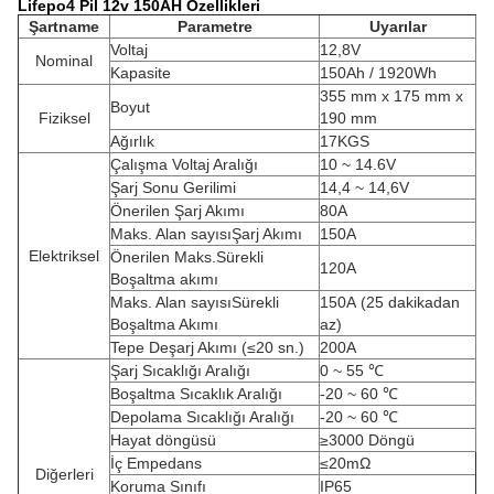
Lifepo4 Pil 12v 150AH Özellikleri
Şartname
Parametre
Uyarılar
Voltaj
12,8V
Nominal
Kapasite
150Ah / 1920Wh
355 mm x 175 mm x
Boyut
Fiziksel
190 mm
Ağırlık
17KGS
Çalışma Voltaj Aralığı
10 ~ 14.6V
Şarj Sonu Gerilimi
14,4 ~ 14,6V
Önerilen Şarj Akımı
80A
Maks. Alan sayısıŞarj Akımı
150A
Elektriksel
Önerilen Maks.Sürekli
120A
Boşaltma akımı
Maks. Alan sayısıSürekli
150A
(25 dakikadan
Boşaltma Akımı
az)
Tepe Deşarj Akımı (≤20 sn.)
200A
Şarj Sıcaklığı Aralığı
0 ~ 55 ℃
Boşaltma Sıcaklık Aralığı
-20 ~ 60 ℃
Depolama Sıcaklığı Aralığı
-20 ~ 60 ℃
Hayat döngüsü
≥3000 Döngü
İç Empedans
≤20mΩ
Diğerleri
Koruma Sınıfı
IP65