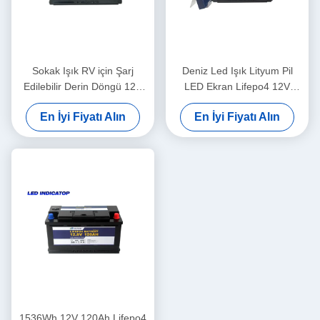
Sokak Işık RV için Şarj
Deniz Led Işık Lityum Pil
Edilebilir Derin Döngü 12V
LED Ekran Lifepo4 12V
150Ah Led Işık Lityum Pil
100Ah
En İyi Fiyatı Alın
En İyi Fiyatı Alın
1536Wh 12V 120Ah Lifepo4