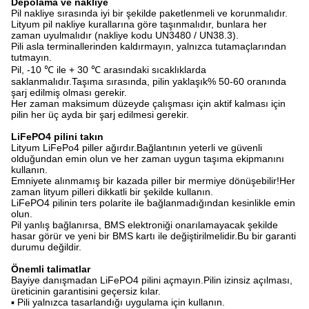
Depolama ve nakliye
Pil nakliye sırasında iyi bir şekilde paketlenmeli ve korunmalıdır.
Lityum pil nakliye kurallarına göre taşınmalıdır, bunlara her
zaman uyulmalıdır (nakliye kodu UN3480 / UN38.3).
Pili asla terminallerinden kaldırmayın, yalnızca tutamaçlarından
tutmayın.
Pil, -10 ℃ ile + 30 ℃ arasındaki sıcaklıklarda
saklanmalıdır.Taşıma sırasında, pilin yaklaşık% 50-60 oranında
şarj edilmiş olması gerekir.
Her zaman maksimum düzeyde çalışması için aktif kalması için
pilin her üç ayda bir şarj edilmesi gerekir.
LiFePO4 pilini takın
Lityum LiFePo4 piller ağırdır.Bağlantının yeterli ve güvenli
olduğundan emin olun ve her zaman uygun taşıma ekipmanını
kullanın.
Emniyete alınmamış bir kazada piller bir mermiye dönüşebilir!Her
zaman lityum pilleri dikkatli bir şekilde kullanın.
LiFePO4 pilinin ters polarite ile bağlanmadığından kesinlikle emin
olun.
Pil yanlış bağlanırsa, BMS elektroniği onarılamayacak şekilde
hasar görür ve yeni bir BMS kartı ile değiştirilmelidir.Bu bir garanti
durumu değildir.
Önemli talimatlar
Bayiye danışmadan LiFePO4 pilini açmayın.Pilin izinsiz açılması,
üreticinin garantisini geçersiz kılar.
▪ Pili yalnızca tasarlandığı uygulama için kullanın.