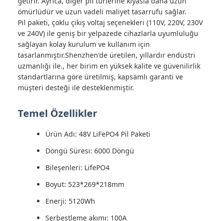
getirir. Ayrıca, diğer pil türlerine kıyasla daha uzun
ömürlüdür ve uzun vadeli maliyet tasarrufu sağlar.
Pil paketi, çoklu çıkış voltaj seçenekleri (110V, 220V, 230V
ve 240V) ile geniş bir yelpazede cihazlarla uyumluluğu
sağlayan kolay kurulum ve kullanım için
tasarlanmıştır.Shenzhen'de üretilen, yıllardır endüstri
uzmanlığı ile., her birim en yüksek kalite ve güvenilirlik
standartlarına göre üretilmiş, kapsamlı garanti ve
müşteri desteği ile desteklenmiştir.
Temel Özellikler
Ürün Adı: 48V LiFePO4 Pil Paketi
Döngü Süresi: 6000 Döngü
Bileşenleri: LifePO4
Boyut: 523*269*218mm
Enerji: 5120Wh
Serbestleme akımı: 100A