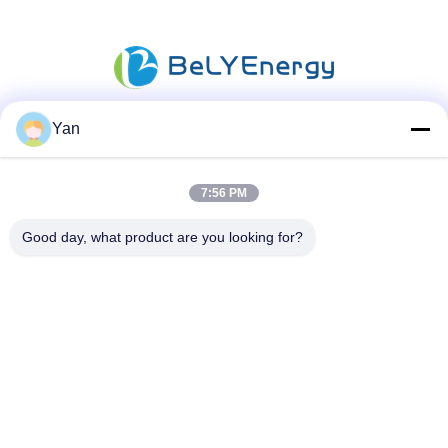
Yan
Sosyal Medya
7:56 PM
Good day, what product are you looking for?
Hızlı iletişim
Tel:
86-20-82038494
e-posta
sales@szbely.com
Adres :
4/F, No. 1 Binası, HuaWei KeGu Endüstri Parkı, Dalingshan