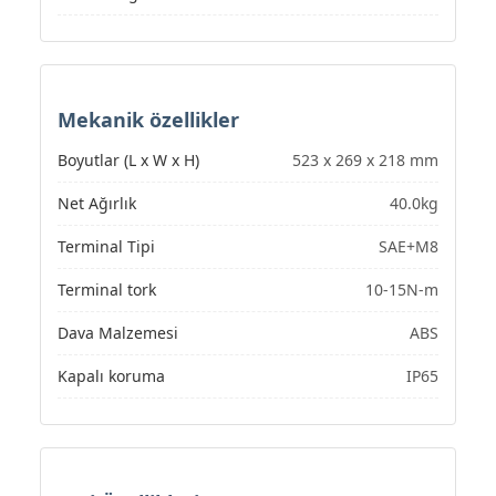
Mekanik özellikler
Boyutlar (L x W x H)
523 x 269 x 218 mm
Net Ağırlık
40.0kg
Terminal Tipi
SAE+M8
Terminal tork
10-15N-m
Dava Malzemesi
ABS
Kapalı koruma
IP65