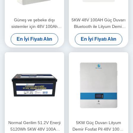
Güneş ve şebeke dışı
5KW 48V 100AH Güç Duvarı
sistemler için 48V 100Ah
Bluetooth ile Lityum Demir
LiFePO4 pil paketi
Fosfat Pil
En İyi Fiyatı Alın
En İyi Fiyatı Alın
Normal Gerilim 51.2V Enerji
5KW Güç Duvarı Lityum
5120Wh 5KW 48V 100AH
Demir Fosfat Pil 48V 100AH