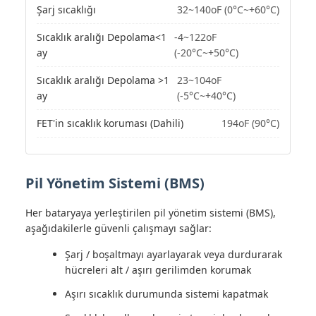
Şarj sıcaklığı
32~140oF (0°C~+60°C)
Sıcaklık aralığı Depolama<1
-4~122oF
ay
(-20°C~+50°C)
Sıcaklık aralığı Depolama >1
23~104oF
ay
(-5°C~+40°C)
FET'in sıcaklık koruması (Dahili)
194oF (90°C)
Pil Yönetim Sistemi (BMS)
Her bataryaya yerleştirilen pil yönetim sistemi (BMS),
aşağıdakilerle güvenli çalışmayı sağlar:
Şarj / boşaltmayı ayarlayarak veya durdurarak
hücreleri alt / aşırı gerilimden korumak
Aşırı sıcaklık durumunda sistemi kapatmak