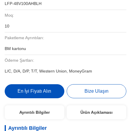
LFP-48V100AHBLH
Moq:
10
Paketleme Ayrıntıları:
BM kartonu
Ödeme Şartları:
L/C, D/A, D/P, T/T, Western Union, MoneyGram
En İyi Fiyatı Alın
Bize Ulaşın
Ayrıntılı Bilgiler
Ürün Açıklaması
Ayrıntılı Bilgiler