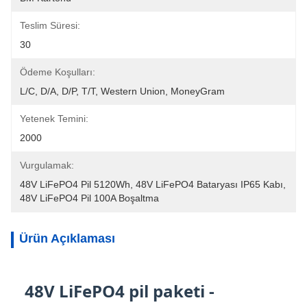
Teslim Süresi:
30
Ödeme Koşulları:
L/C, D/A, D/P, T/T, Western Union, MoneyGram
Yetenek Temini:
2000
Vurgulamak:
48V LiFePO4 Pil 5120Wh
, 
48V LiFePO4 Bataryası IP65 Kabı
, 
48V LiFePO4 Pil 100A Boşaltma
Ürün Açıklaması
48V LiFePO4 pil paketi -