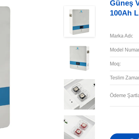
Güneş V
100Ah L
Marka Adı:
Model Numar
Moq:
Teslim Zaman
Ödeme Şartla