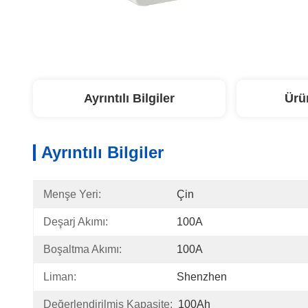
Ayrıntılı Bilgiler
Ürü
Ayrıntılı Bilgiler
Menşe Yeri:
Çin
Deşarj Akımı:
100A
Boşaltma Akımı:
100A
Liman:
Shenzhen
Değerlendirilmiş Kapasite:
100Ah