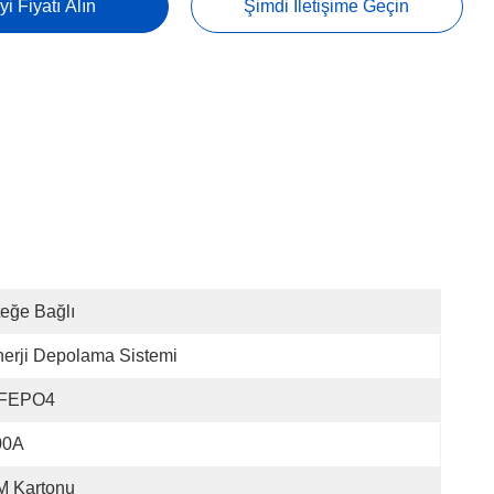
yi Fiyatı Alın
Şimdi Iletişime Geçin
teğe Bağlı
erji Depolama Sistemi
IFEPO4
00A
M Kartonu