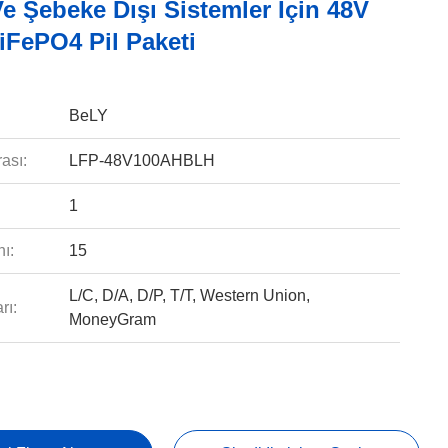
e Şebeke Dışı Sistemler Için 48V
iFePO4 Pil Paketi
BeLY
ası:
LFP-48V100AHBLH
1
ı:
15
L/C, D/A, D/P, T/T, Western Union,
rı:
MoneyGram