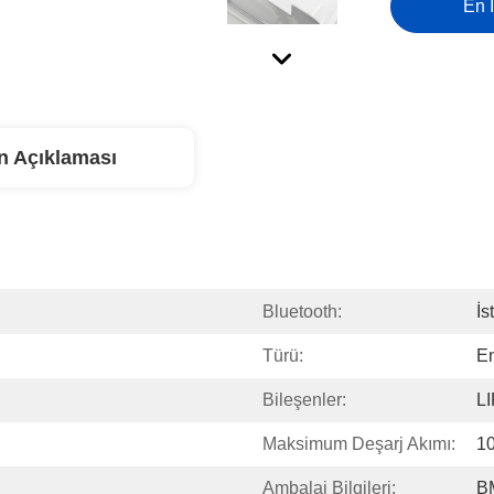
En İ
n Açıklaması
Bluetooth:
İs
Türü:
En
Bileşenler:
L
Maksimum Deşarj Akımı:
1
Ambalaj Bilgileri:
B