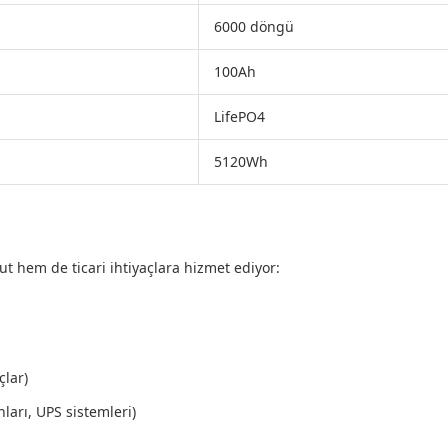
6000 döngü
100Ah
LifePO4
5120Wh
t hem de ticari ihtiyaçlara hizmet ediyor:
çlar)
ları, UPS sistemleri)