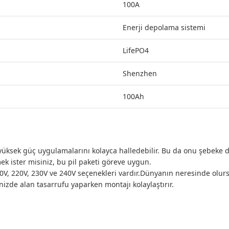
100A
Enerji depolama sistemi
LifePO4
Shenzhen
100Ah
ksek güç uygulamalarını kolayca halledebilir. Bu da onu şebeke dı
ek ister misiniz, bu pil paketi göreve uygun.
110V, 220V, 230V ve 240V seçenekleri vardır.Dünyanın neresinde olur
zde alan tasarrufu yaparken montajı kolaylaştırır.