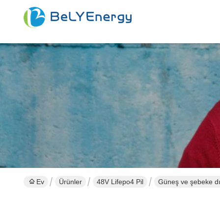
Ev
Ürünler
48V Lifepo4 Pil
Güneş ve şebeke dış