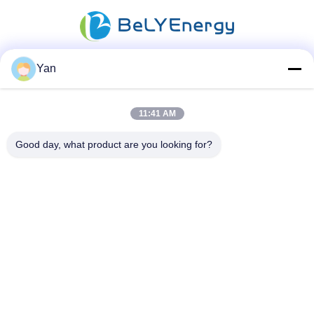
Yan
Sosyal Medya
11:41 AM
Good day, what product are you looking for?
Hızlı iletişim
Tel:
86-20-82038494
e-posta
sales@szbely.com
Adres :
4/F, No. 1 Binası, HuaWei KeGu Endüstri Parkı, Dalingshan
Kasabası, Dongguan, Guangdong, Çin. PC: 523000