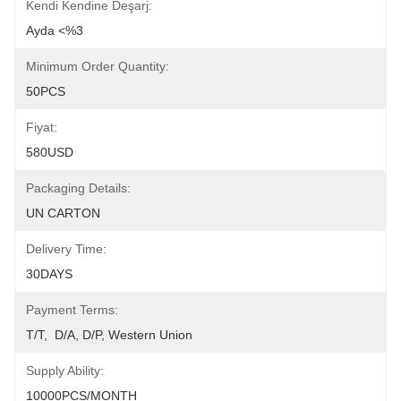
Kendi Kendine Deşarj:
Ayda <%3
Minimum Order Quantity:
50PCS
Fiyat:
580USD
Packaging Details:
UN CARTON
Delivery Time:
30DAYS
Payment Terms:
T/T,  D/A, D/P, Western Union
Supply Ability:
10000PCS/MONTH