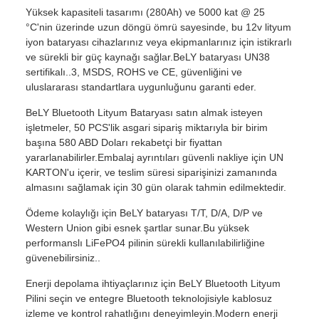
Yüksek kapasiteli tasarımı (280Ah) ve 5000 kat @ 25
°C'nin üzerinde uzun döngü ömrü sayesinde, bu 12v lityum
iyon bataryası cihazlarınız veya ekipmanlarınız için istikrarlı
ve sürekli bir güç kaynağı sağlar.BeLY bataryası UN38
sertifikalı..3, MSDS, ROHS ve CE, güvenliğini ve
uluslararası standartlara uygunluğunu garanti eder.
BeLY Bluetooth Lityum Bataryası satın almak isteyen
işletmeler, 50 PCS'lik asgari sipariş miktarıyla bir birim
başına 580 ABD Doları rekabetçi bir fiyattan
yararlanabilirler.Embalaj ayrıntıları güvenli nakliye için UN
KARTON'u içerir, ve teslim süresi siparişinizi zamanında
almasını sağlamak için 30 gün olarak tahmin edilmektedir.
Ödeme kolaylığı için BeLY bataryası T/T, D/A, D/P ve
Western Union gibi esnek şartlar sunar.Bu yüksek
performanslı LiFePO4 pilinin sürekli kullanılabilirliğine
güvenebilirsiniz..
Enerji depolama ihtiyaçlarınız için BeLY Bluetooth Lityum
Pilini seçin ve entegre Bluetooth teknolojisiyle kablosuz
izleme ve kontrol rahatlığını deneyimleyin.Modern enerji