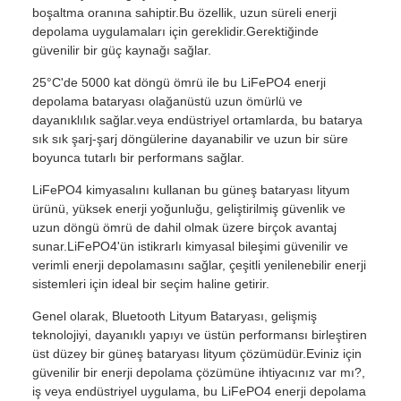
boşaltma oranına sahiptir.Bu özellik, uzun süreli enerji
depolama uygulamaları için gereklidir.Gerektiğinde
güvenilir bir güç kaynağı sağlar.
25°C'de 5000 kat döngü ömrü ile bu LiFePO4 enerji
depolama bataryası olağanüstü uzun ömürlü ve
dayanıklılık sağlar.veya endüstriyel ortamlarda, bu batarya
sık sık şarj-şarj döngülerine dayanabilir ve uzun bir süre
boyunca tutarlı bir performans sağlar.
LiFePO4 kimyasalını kullanan bu güneş bataryası lityum
ürünü, yüksek enerji yoğunluğu, geliştirilmiş güvenlik ve
uzun döngü ömrü de dahil olmak üzere birçok avantaj
sunar.LiFePO4'ün istikrarlı kimyasal bileşimi güvenilir ve
verimli enerji depolamasını sağlar, çeşitli yenilenebilir enerji
sistemleri için ideal bir seçim haline getirir.
Genel olarak, Bluetooth Lityum Bataryası, gelişmiş
teknolojiyi, dayanıklı yapıyı ve üstün performansı birleştiren
üst düzey bir güneş bataryası lityum çözümüdür.Eviniz için
güvenilir bir enerji depolama çözümüne ihtiyacınız var mı?,
iş veya endüstriyel uygulama, bu LiFePO4 enerji depolama