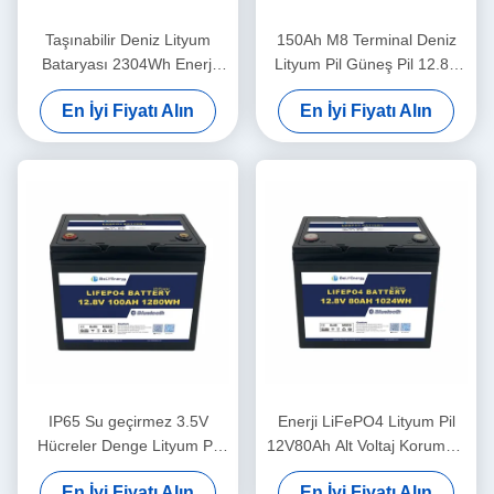
Taşınabilir Deniz Lityum
150Ah M8 Terminal Deniz
Bataryası 2304Wh Enerji
Lityum Pil Güneş Pil 12.8V
260A Zirve Serbestleme
ABS Kutusu
En İyi Fiyatı Alın
En İyi Fiyatı Alın
12.8V180Ah
IP65 Su geçirmez 3.5V
Enerji LiFePO4 Lityum Pil
Hücreler Denge Lityum Pil
12V80Ah Alt Voltaj Koruması
12V100Ah Güneş Pil Lityum
14.6V
En İyi Fiyatı Alın
En İyi Fiyatı Alın