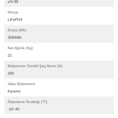
≥% 99
Kimya:
LiFePO4
Enerji (Wh):
3584Wh
Net Ağırlık (kg):
22
Maksimum Sürekli Şarj Akımı (A):
200
Vaka Malzemesi:
Karams
Depolama Sıcaklığı (℃):
-10~45