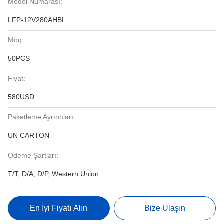
Model Numarası:
LFP-12V280AHBL
Moq:
50PCS
Fiyat:
580USD
Paketleme Ayrıntıları:
UN CARTON
Ödeme Şartları:
T/T, D/A, D/P, Western Union
En İyi Fiyatı Alın
Bize Ulaşın