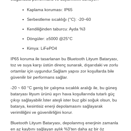
Kaplama koruması: IP65
Serbestleme sıcaklığı (°C): -20~60
Kendiliğinden taburcu: Ayda %3
Döngüler: ≥5000 @25°C
Kimya: LiFePO4
IP65 koruma ile tasarlanan bu Bluetooth Lityum Bataryası,
toz ve suya karşı üstün direnç sunarak, dışarıdaki ve zorlu
ortamlar için uygundur.Sağlam yapısı zor koşullarda bile
güvenilir bir performans sağlar.
-20 ~ 60 °C geniş bir çalışma sıcaklık aralığı ile, bu güneş
bataryası lityum ürünü aşırı hava koşullarında tutarlı güç
çıkışı sağlayabilir.İster ateşli ister buz gibi soğuk olsun, bu
batarya, kesintisiz enerji depolamasını sağlayarak
verimliliğini ve güvenilirliğini korur.
Bluetooth Lityum Bataryası, depolanmış enerjinin zamanla
en az kaybını sağlayan aylık %3'ten daha az bir öz