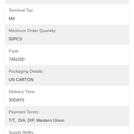
Terminal Tipi:
M8
Minimum Order Quantity:
50PCS
Fiyat:
745USD
Packaging Details:
UN CARTON
Delivery Time:
30DAYS
Payment Terms:
T/T,  D/A, D/P, Western Union
Supply Ability: