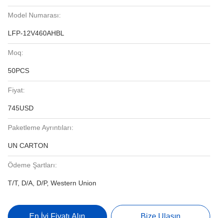
Model Numarası:
LFP-12V460AHBL
Moq:
50PCS
Fiyat:
745USD
Paketleme Ayrıntıları:
UN CARTON
Ödeme Şartları:
T/T, D/A, D/P, Western Union
En İyi Fiyatı Alın
Bize Ulaşın