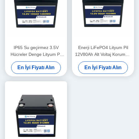
IP65 Su geçirmez 3.5V
Enerji LiFePO4 Lityum Pil
Hücreler Denge Lityum Pil
12V80Ah Alt Voltaj Koruması
12V100Ah Güneş Pil Lityum
14.6V
En İyi Fiyatı Alın
En İyi Fiyatı Alın