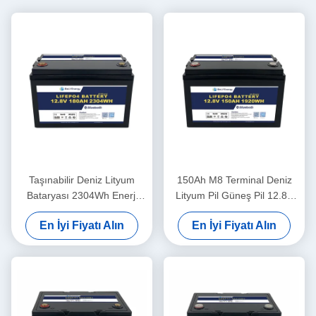
Taşınabilir Deniz Lityum
150Ah M8 Terminal Deniz
Bataryası 2304Wh Enerji
Lityum Pil Güneş Pil 12.8V
260A Zirve Serbestleme
ABS Kutusu
En İyi Fiyatı Alın
En İyi Fiyatı Alın
12.8V180Ah