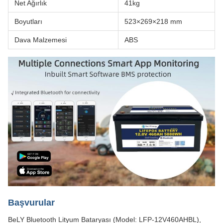
Net Ağırlık
41kg
Boyutları
523×269×218 mm
Dava Malzemesi
ABS
Başvurular
BeLY Bluetooth Lityum Bataryası (Model: LFP-12V460AHBL),