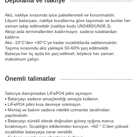
Depolama ve nakliye
Akü, nakliye sırasında iyice paketlenmeli ve korunmalıdır.
Lityum bataryası, nakliye kurallarına göre taşınmalı ve bunlar her
zaman takip edilmelidir (nakliye kodu UN3480/UN38.3).
Aküyi asla terminallerden kaldırmayın, sadece tutaklardan
kaldırın.
Akü -10°C'den +30°C'ye kadar sıcaklıklarda saklanmalıdır.
Taşıma sırasında akü yaklaşık 50-60% şarj edilmelidir.
Batarya her üç ayda bir şarj edilmeli, böylece her zaman
maksimum çalışır.
Önemli talimatlar
Satıcıya danışmadan LiFePO4 pilini açmayın.
▪ Bataryayı sadece amaçlandığı amaçla kullanın.
▪ LiFePO4 pilini kısa devreye sokmayın.
▪ Montaj ve bakım sadece nitelikli uzmanlar tarafından
yapılmalıdır.
▪ Bataryayı sürekli olarak doğrudan güneş ışığına maruz
bırakmayın. Sıcaklığın etkilerinden koruyun. +60 ° C'den yüksek
sıcaklıklar bataryaya zarar verebilir.