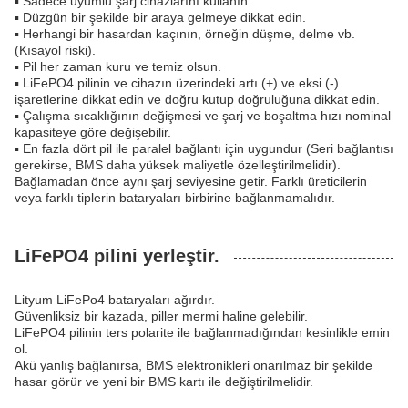
▪ Sadece uyumlu şarj cihazlarını kullanın.
▪ Düzgün bir şekilde bir araya gelmeye dikkat edin.
▪ Herhangi bir hasardan kaçının, örneğin düşme, delme vb.
(Kısayol riski).
▪ Pil her zaman kuru ve temiz olsun.
▪ LiFePO4 pilinin ve cihazın üzerindeki artı (+) ve eksi (-)
işaretlerine dikkat edin ve doğru kutup doğruluğuna dikkat edin.
▪ Çalışma sıcaklığının değişmesi ve şarj ve boşaltma hızı nominal
kapasiteye göre değişebilir.
▪ En fazla dört pil ile paralel bağlantı için uygundur (Seri bağlantısı
gerekirse, BMS daha yüksek maliyetle özelleştirilmelidir).
Bağlamadan önce aynı şarj seviyesine getir. Farklı üreticilerin
veya farklı tiplerin bataryaları birbirine bağlanmamalıdır.
LiFePO4 pilini yerleştir.
Lityum LiFePo4 bataryaları ağırdır.
Güvenliksiz bir kazada, piller mermi haline gelebilir.
LiFePO4 pilinin ters polarite ile bağlanmadığından kesinlikle emin
ol.
Akü yanlış bağlanırsa, BMS elektronikleri onarılmaz bir şekilde
hasar görür ve yeni bir BMS kartı ile değiştirilmelidir.