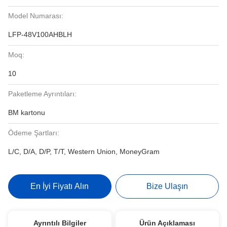
Model Numarası:
LFP-48V100AHBLH
Moq:
10
Paketleme Ayrıntıları:
BM kartonu
Ödeme Şartları:
L/C, D/A, D/P, T/T, Western Union, MoneyGram
En İyi Fiyatı Alın
Bize Ulaşın
Ayrıntılı Bilgiler
Ürün Açıklaması