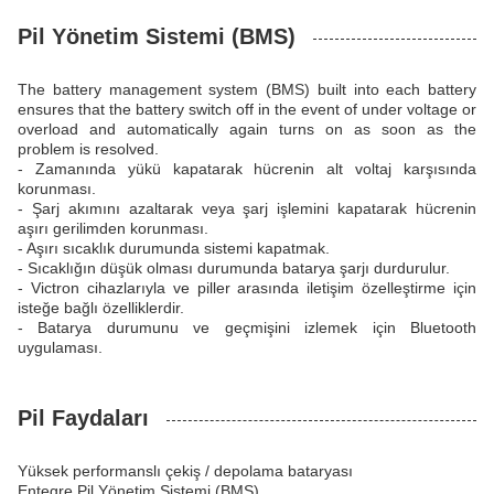
Pil Yönetim Sistemi (BMS)
The battery management system (BMS) built into each battery
ensures that the battery switch off in the event of under voltage or
overload and automatically again turns on as soon as the
problem is resolved.
- Zamanında yükü kapatarak hücrenin alt voltaj karşısında
korunması.
- Şarj akımını azaltarak veya şarj işlemini kapatarak hücrenin
aşırı gerilimden korunması.
- Aşırı sıcaklık durumunda sistemi kapatmak.
- Sıcaklığın düşük olması durumunda batarya şarjı durdurulur.
- Victron cihazlarıyla ve piller arasında iletişim özelleştirme için
isteğe bağlı özelliklerdir.
- Batarya durumunu ve geçmişini izlemek için Bluetooth
uygulaması.
Pil Faydaları
Yüksek performanslı çekiş / depolama bataryası
Entegre Pil Yönetim Sistemi (BMS)