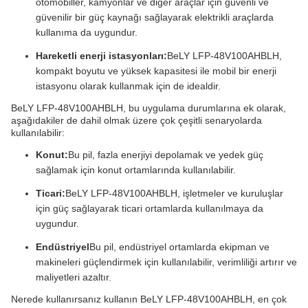
otomobiller, kamyonlar ve diğer araçlar için güvenli ve
güvenilir bir güç kaynağı sağlayarak elektrikli araçlarda
kullanıma da uygundur.
Hareketli enerji istasyonları:
BeLY LFP-48V100AHBLH,
kompakt boyutu ve yüksek kapasitesi ile mobil bir enerji
istasyonu olarak kullanmak için de idealdir.
BeLY LFP-48V100AHBLH, bu uygulama durumlarına ek olarak,
aşağıdakiler de dahil olmak üzere çok çeşitli senaryolarda
kullanılabilir:
Konut:
Bu pil, fazla enerjiyi depolamak ve yedek güç
sağlamak için konut ortamlarında kullanılabilir.
Ticari:
BeLY LFP-48V100AHBLH, işletmeler ve kuruluşlar
için güç sağlayarak ticari ortamlarda kullanılmaya da
uygundur.
Endüstriyel
Bu pil, endüstriyel ortamlarda ekipman ve
makineleri güçlendirmek için kullanılabilir, verimliliği artırır ve
maliyetleri azaltır.
Nerede kullanırsanız kullanın BeLY LFP-48V100AHBLH, en çok