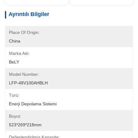
Ayrıntılı Bilgiler
Place Of Origin:
China
Marka Adı:
BeLY
Model Number:
LFP-48V100AHBLH
Türü:
Enerji Depolama Sistemi
Boyut:
523*269*218mm
Değerlendirilmiş Kapasite: