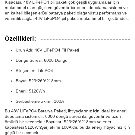
Kısacası, 48V LiFePO4 pil paketi çok çeşitli uygulamalar için
mükemmel olan güçlü ve güvenilir bir enerji depolama sistemi.ve
en kaliteli bileşenlerBu batarya paketi olağanüstü performans ve
verimlilik sağlar.48V LiFePO4 pil paketi mükemmel bir çözümdür..
Özellikleri:
Ürün Adı: 48V LiFePO4 Pil Paketi
Döngü Süresi: 6000 Döngü
Bileşenleri: LifePO4
Boyut: 523*269*218mm
Enerji: 5120Wh
Serbestleme akımı: 100A
Bu 48V LiFePO4 Batarya Paketi, ihtiyaçlarınız için ideal bir enerji
depolama sistemidir. 6000 döngü süresi ile, güvenilir ve uzun
ömürlü bir seçenektir.Boyutları 523*269*218mm ve enerji
kapasitesi 5120WhŞarj akımı 100A'dır, bu da enerji ihtiyacınız için
güçlü bir seçenek.