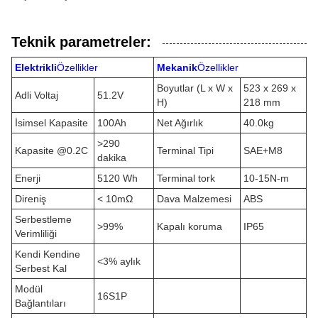
Teknik parametreler:
Elektrikli
Özellikler
Mekanik
Özellikler
Boyutlar (L x W x
523 x 269 x
Adli Voltaj
51.2V
H)
218 mm
İsimsel Kapasite
100Ah
Net Ağırlık
40.0kg
>290
Kapasite @0.2C
Terminal Tipi
SAE+M8
dakika
Enerji
5120 Wh
Terminal tork
10-15N-m
Direniş
< 10mΩ
Dava Malzemesi
ABS
Serbestleme
>99%
Kapalı koruma
IP65
Verimliliği
Kendi Kendine
<3% aylık
Serbest Kal
Modül
16S1P
Bağlantıları