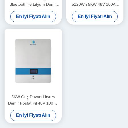
Bluetooth ile Lityum Demir
5120Wh 5KW 48V 100AH
Fosfat Pil
LiFePO4 Pil, İsteğe Bağlı
En İyi Fiyatı Alın
En İyi Fiyatı Alın
Bluetooth ve Kendiliğinden
Isıtma Özelliği
5KW Güç Duvarı Lityum
Demir Fosfat Pil 48V 100AH
Konut Enerji Depolama İçin
En İyi Fiyatı Alın