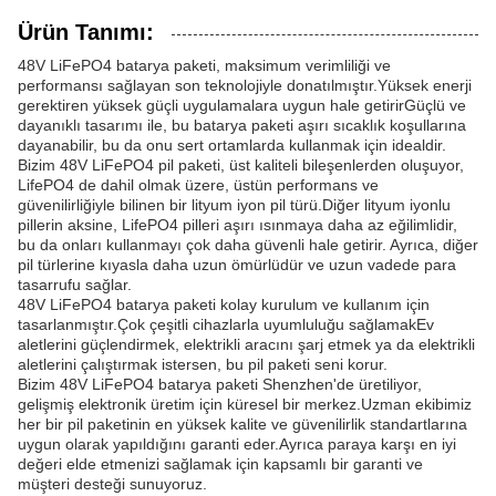
Ürün Tanımı:
48V LiFePO4 batarya paketi, maksimum verimliliği ve
performansı sağlayan son teknolojiyle donatılmıştır.Yüksek enerji
gerektiren yüksek güçli uygulamalara uygun hale getirirGüçlü ve
dayanıklı tasarımı ile, bu batarya paketi aşırı sıcaklık koşullarına
dayanabilir, bu da onu sert ortamlarda kullanmak için idealdir.
Bizim 48V LiFePO4 pil paketi, üst kaliteli bileşenlerden oluşuyor,
LifePO4 de dahil olmak üzere, üstün performans ve
güvenilirliğiyle bilinen bir lityum iyon pil türü.Diğer lityum iyonlu
pillerin aksine, LifePO4 pilleri aşırı ısınmaya daha az eğilimlidir,
bu da onları kullanmayı çok daha güvenli hale getirir. Ayrıca, diğer
pil türlerine kıyasla daha uzun ömürlüdür ve uzun vadede para
tasarrufu sağlar.
48V LiFePO4 batarya paketi kolay kurulum ve kullanım için
tasarlanmıştır.Çok çeşitli cihazlarla uyumluluğu sağlamakEv
aletlerini güçlendirmek, elektrikli aracını şarj etmek ya da elektrikli
aletlerini çalıştırmak istersen, bu pil paketi seni korur.
Bizim 48V LiFePO4 batarya paketi Shenzhen'de üretiliyor,
gelişmiş elektronik üretim için küresel bir merkez.Uzman ekibimiz
her bir pil paketinin en yüksek kalite ve güvenilirlik standartlarına
uygun olarak yapıldığını garanti eder.Ayrıca paraya karşı en iyi
değeri elde etmenizi sağlamak için kapsamlı bir garanti ve
müşteri desteği sunuyoruz.