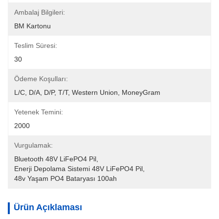
Ambalaj Bilgileri:
BM Kartonu
Teslim Süresi:
30
Ödeme Koşulları:
L/C, D/A, D/P, T/T, Western Union, MoneyGram
Yetenek Temini:
2000
Vurgulamak:
Bluetooth 48V LiFePO4 Pil
, 
Enerji Depolama Sistemi 48V LiFePO4 Pil
, 
48v Yaşam PO4 Bataryası 100ah
Ürün Açıklaması