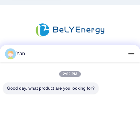
Yan
Sosyal Medya
2:02 PM
Hızlı iletişim
Good day, what product are you looking for?
Tel:
86-20-82038494
e-posta
sales@szbely.com
Adres :