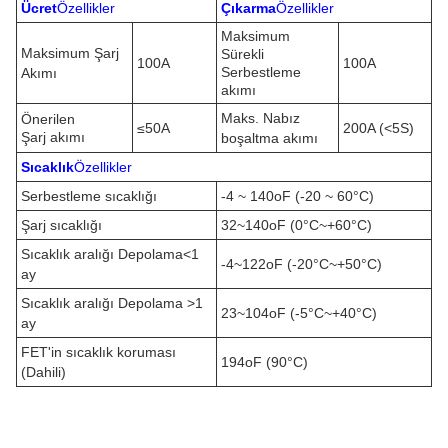
Ücret
Özellikler
Çıkarma
Özellikler
Maksimum
Maksimum Şarj
Sürekli
100A
100A
Serbestleme
Akımı
akımı
Maks. Nabız
Önerilen
≤50A
200A (<5S)
Şarj akımı
boşaltma akımı
Sıcaklık
Özellikler
Serbestleme sıcaklığı
-4 ~ 140oF (-20 ~ 60°C)
Şarj sıcaklığı
32~140oF (0°C~+60°C)
Sıcaklık aralığı Depolama<1
-4~122oF (-20°C~+50°C)
ay
Sıcaklık aralığı Depolama >1
23~104oF (-5°C~+40°C)
ay
FET'in sıcaklık koruması
194oF (90°C)
(Dahili)