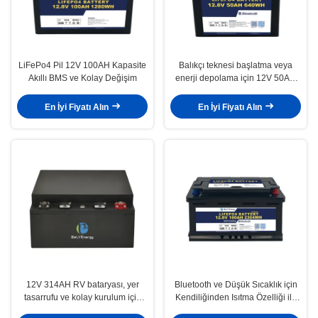
LiFePo4 Pil 12V 100AH Kapasite
Balıkçı teknesi başlatma veya
Akıllı BMS ve Kolay Değişim
enerji depolama için 12V 50AH
ile LiFePo4 pil ve akıllı BMS
En İyi Fiyatı Alın
En İyi Fiyatı Alın
12V 314AH RV bataryası, yer
Bluetooth ve Düşük Sıcaklık için
tasarrufu ve kolay kurulum için
Kendiliğinden Isıtma Özelliği ile
kompakt ve hafif tasarımı ile
H8 DIN Kasa Vidalı Sabitleme