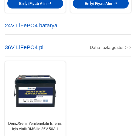
Özellikli 12V 180AH RV Aküsü
En İyi Fiyatı Alın
En İyi Fiyatı Alın
24V LiFePO4 batarya
36V LiFePO4 pil
Daha fazla göster > >
Deniz/Gemi Yenilenebilir Enerjisi
için Akıllı BMS ile 36V 50AH
LiFePO4 Lityum Pil