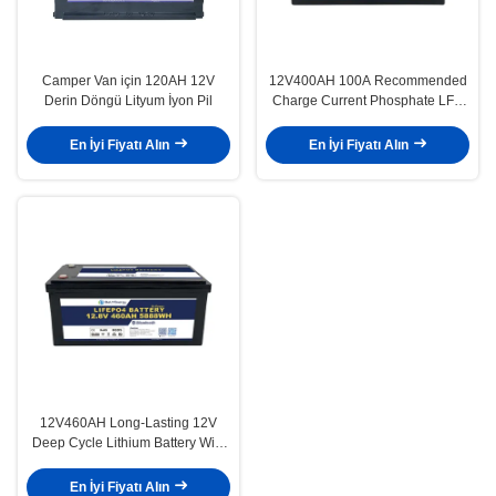
Camper Van için 120AH 12V
12V400AH 100A Recommended
Derin Döngü Lityum İyon Pil
Charge Current Phosphate LFP
Battery PACK for Long-lasting
Performance
En İyi Fiyatı Alın
En İyi Fiyatı Alın
12V460AH Long-Lasting 12V
Deep Cycle Lithium Battery With
3 Years Guaranty And ≤10mΩ
Impedance
En İyi Fiyatı Alın