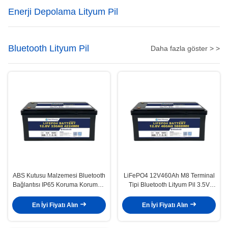
Enerji Depolama Lityum Pil
Bluetooth Lityum Pil
Daha fazla göster > >
ABS Kutusu Malzemesi Bluetooth
LiFePO4 12V460Ah M8 Terminal
Bağlantısı IP65 Koruma Koruması
Tipi Bluetooth Lityum Pil 3.5V
ve ≥99% Verimliliği ile 12V330AH
Hücreler Denge Voltajı 100A
Lityum Pil
Uygulamalar için Sürekli Şarj
En İyi Fiyatı Alın
En İyi Fiyatı Alın
Akımı