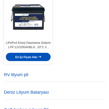
LiFePo4 Enerji Depolama Sistemi
LFP-12V200AHBLH, -20°C ila
60°C Sıcaklık Aralığı İçin
Onaylanmıştır
En İyi Fiyatı Alın
RV lityum pil
Deniz Lityum Bataryası