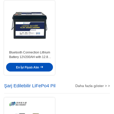
Bluetooth Connection Lithium
Battery 12V200AH with 12.8V
Nominal Voltage 200A Max
Charge Current and 0-60C
En İyi Fiyatı Alın
Charge Temperature
Şarj Edilebilir LiFePo4 Pil
Daha fazla göster > >