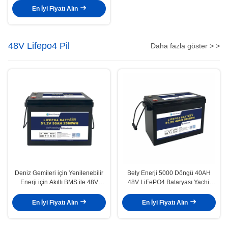
En İyi Fiyatı Alın
48V Lifepo4 Pil
Daha fazla göster > >
Deniz Gemileri için Yenilenebilir
Bely Enerji 5000 Döngü 40AH
Enerji için Akıllı BMS ile 48V
48V LiFePO4 Bataryası Yachit
50AH LiFePO4 Lityum Pil
için % 100 DOD Güneş Kullanımı
En İyi Fiyatı Alın
En İyi Fiyatı Alın