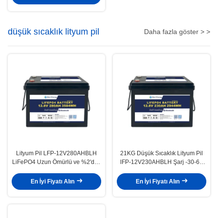
düşük sıcaklık lityum pil
Daha fazla göster > >
Lityum Pil LFP-12V280AHBLH
21KG Düşük Sıcaklık Lityum Pil
LiFePO4 Uzun Ömürlü ve %2'den
lFP-12V230AHBLH Şarj -30-60
Az Kendi Kendine Deşarj Oranı
°C Prizmatik Hücreler
En İyi Fiyatı Alın
En İyi Fiyatı Alın