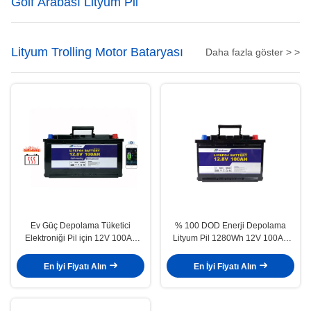
Golf Arabası Lityum Pil
Lityum Trolling Motor Bataryası
Daha fazla göster > >
Ev Güç Depolama Tüketici
% 100 DOD Enerji Depolama
Elektroniği Pil için 12V 100Ah
Lityum Pil 1280Wh 12V 100Ah
Lityum İyon Pil
LiFePO4 Pil
En İyi Fiyatı Alın
En İyi Fiyatı Alın