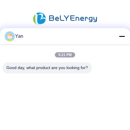
Yan
Sosyal Medya
5:21 PM
Good day, what product are you looking for?
Hızlı iletişim
Tel:
86-20-82038494
e-posta
sales@szbely.com
Adres :
4/F, No. 1 Binası, HuaWei KeGu Endüstri Parkı, Dalingshan